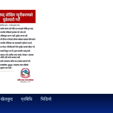
खेलकुद
प्रबिधि
भिडियो