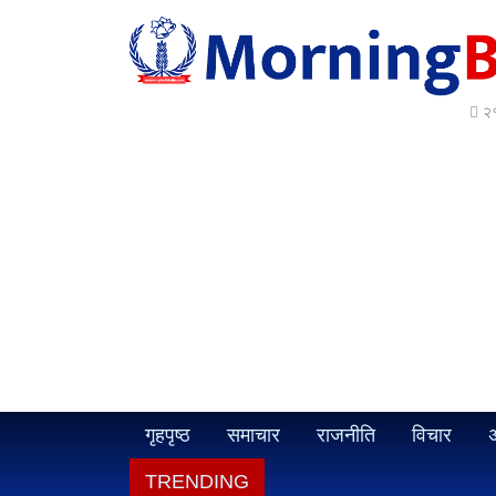
२१
गृहपृष्ठ
समाचार
राजनीति
विचार
अ
TRENDING