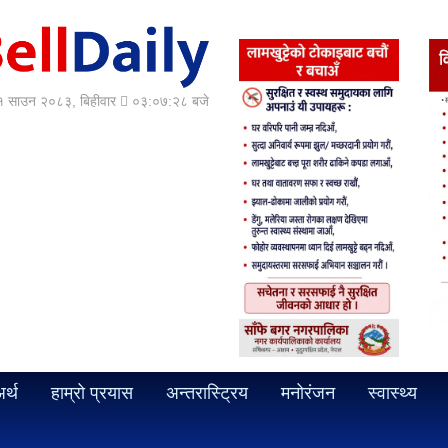
 साउन २०८३, बिहीवार
०३:०७:३० बजे
र्थ
हाम्रो प्रयास
अन्तरास्ट्रिय
मनोरंजन
स्वास्थ्य