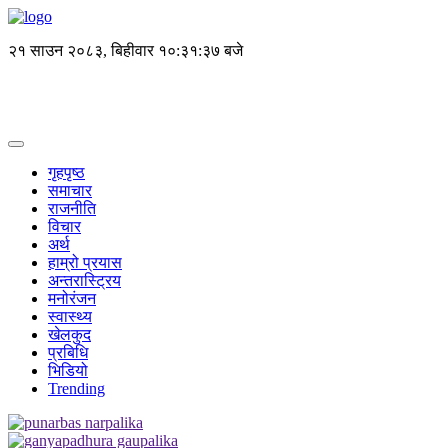
२१ साउन २०८३, बिहीवार
१०:३१:३८ बजे
गृहपृष्ठ
समाचार
राजनीति
विचार
अर्थ
हाम्रो प्रयास
अन्तरास्ट्रिय
मनोरंजन
स्वास्थ्य
खेलकुद
प्रबिधि
भिडियो
Trending