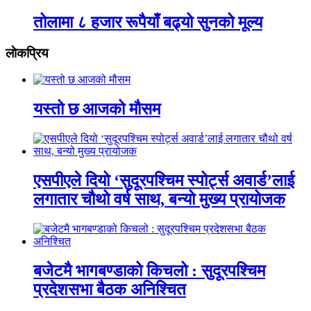
तोलामा ८ हजार रूपैयाँ बढ्यो सुनको मूल्य
लाेकप्रिय
यस्तो छ आजको मौसम
एसपीएले दियो ‘सुदूरपश्चिम स्पोर्ट्स अवार्ड’लाई
लगातार चौथो वर्ष साथ, बन्यो मुख्य प्रायोजक
बजेटमै भागबण्डाको किचलो : सुदूरपश्चिम
प्रदेशसभा बैठक अनिश्चित