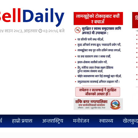
२४ साउन २०८३, आइतवार
०३:२०:५८ बजे
्थ
हाम्रो प्रयास
अन्तरास्ट्रिय
मनोरंजन
स्वास्थ्य
खेलकुद