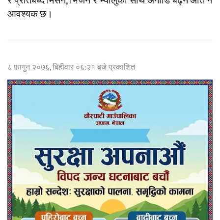
र प्रतिबध्द मिसन, भिजन र भ्यालुका साथ अगाडि बढ्न अति नै
आवश्यक छ।
८ फागुन २०७६, बिहीवार ०६:२१ बजे प्रकाशित