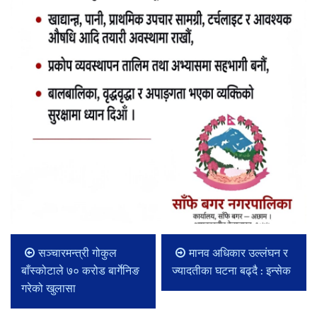
सञ्चारमन्त्री गोकुल
मानव अधिकार उल्लंघन र
बाँस्कोटाले ७० करोड बार्गेनिङ
ज्यादतीका घटना बढ्दै : इन्सेक
गरेको खुलासा