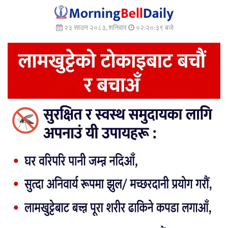
२३ साउन २०८३, शनिवार
०२:२०:४१ बजे