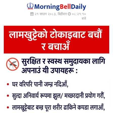
२१ साउन २०८३, बिहीवार
०८:२१:१३
बजे