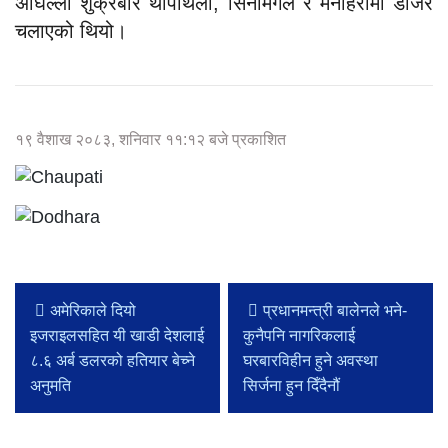
अघिल्लो शुक्रबार थापाथली, सिनामंगल र मनोहरामा डोजर
चलाएको थियो।
१९ वैशाख २०८३, शनिवार ११:१२ बजे प्रकाशित
अमेरिकाले दियो
प्रधानमन्त्री बालेनले भने-
इजराइलसहित यी खाडी देशलाई
कुनैपनि नागरिकलाई
८.६ अर्ब डलरको हतियार बेच्ने
घरबारविहीन हुने अवस्था
अनुमति
सिर्जना हुन दिँदैनौं