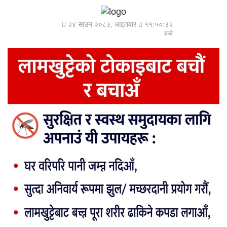
२४ साउन २०८३, आइतवार
११:५०:३२
बजे