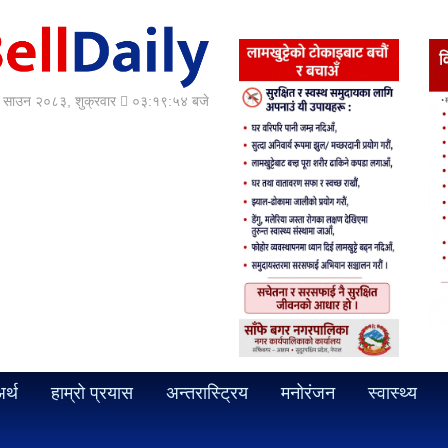
साउन २०८३, शुक्रवार
०३:१९:५६ बजे
र्थ
हाम्रो प्रयास
अन्तरास्ट्रिय
मनोरंजन
स्वास्थ्य