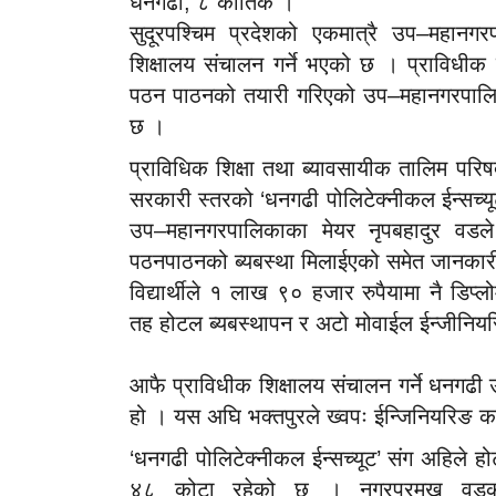
धनगढी, ८ कार्तिक ।
सुदूरपश्चिम प्रदेशको एकमात्रै उप–महानग
शिक्षालय संचालन गर्ने भएको छ । प्राविधीक शि
पठन पाठनको तयारी गरिएको उप–महानगरपालिका
छ ।
प्राविधिक शिक्षा तथा ब्यावसायीक तालिम पर
सरकारी स्तरको ‘धनगढी पोलिटेक्नीकल ईन्सच्यू
उप–महानगरपालिकाका मेयर नृपबहादुर वडले 
पठनपाठनको ब्यबस्था मिलाईएको समेत जानका
विद्यार्थीले १ लाख ९० हजार रुपैयामा नै डिप्ल
तह होटल ब्यबस्थापन र अटो मोवाईल ईन्जीनिय
आफै प्राविधीक शिक्षालय संचालन गर्ने धनगढ
हो । यस अघि भक्तपुरले ख्वपः ईन्जिनियरिङ 
‘धनगढी पोलिटेक्नीकल ईन्सच्यूट’ संग अहिले ह
४८ कोटा रहेको छ । नगरप्रमुख वडका