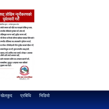
खेलकुद
प्रबिधि
भिडियो