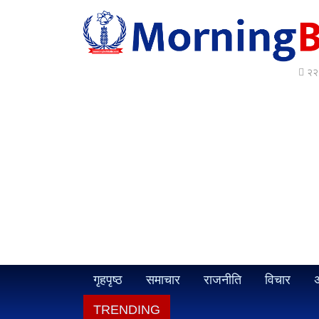
२२ 
गृहपृष्ठ
समाचार
राजनीति
विचार
अ
TRENDING