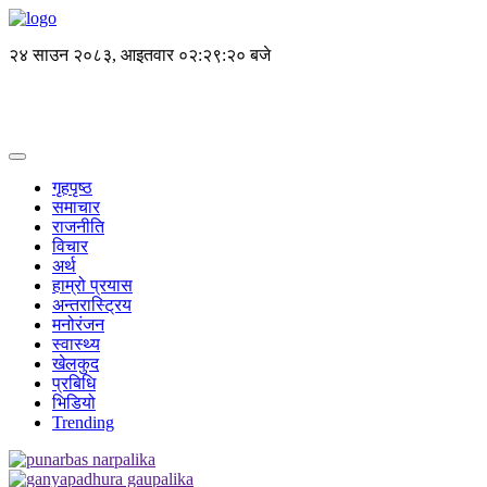
२४ साउन २०८३, आइतवार
०२:२९:२१ बजे
गृहपृष्ठ
समाचार
राजनीति
विचार
अर्थ
हाम्रो प्रयास
अन्तरास्ट्रिय
मनोरंजन
स्वास्थ्य
खेलकुद
प्रबिधि
भिडियो
Trending