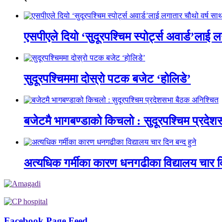
एसपीएले दियो ‘सुदूरपश्चिम स्पोर्ट्स अवार्ड’लाई 
सुदूरपश्चिममा दोस्रो पटक बजेट ‘होलिडे’
बजेटमै भागबण्डाको किचलो : सुदूरपश्चिम प्रदे
अत्यधिक गर्मीका कारण धनगढीका विद्यालय चार दि
Facebook Page Feed