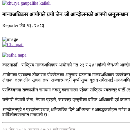
मानवअधिकार आयोगले गर्‍यो जेन-जी आन्दोलनको आफ्नो अनुसन्धान प्
Reporter
जेठ १३, २०८३
काठमाडौँ। राष्ट्रिय मानवअधिकार आयोगले गत २३ र २४ भदौको जेन-जी आन्दो
आयोगका प्रवक्ता टीकाराम पोखरेलका अनुसार घटनामा मानवअधिकार उल्लंघनकर्ता
लेखक, तत्कालीन सूचना तथा सञ्चारमन्त्री पृथ्वीसुब्बा गुरूङसमेतलाई मानवअधि
प्रतिवेदनमा तत्कालीन समयमा नक्खु कारागारमा रहेका राष्ट्रिय स्वतन्त्र पार्
यसैगरी नेपाली सेना, नेपाल प्रहरी, सशस्त्र प्रहरीका वरिष्ठ अधिकारी एवं 
आन्दोलनपूर्व र प्रदर्शनपश्चात् अभिव्यक्ति दिने अभियन्ता र आबद्धकर्ताहरू ग
वार्षिकोत्वससमेत मनाएको छ।
१३ जेठ २०८३, बुधवार १९:२३ बजे प्रकाशित