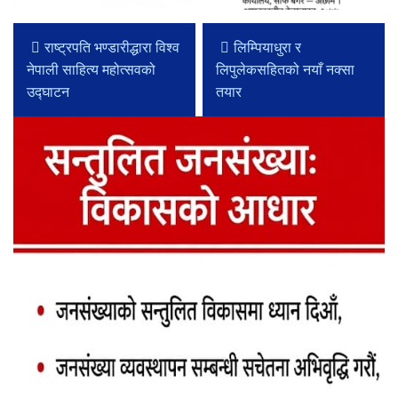
राष्ट्रपति भण्डारीद्धारा विश्व
लिम्पियाधुरा र
नेपाली साहित्य महोत्सवको
लिपुलेकसहितको नयाँ नक्सा
उद्घाटन
तयार