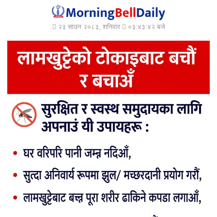
२३ साउन २०८३, शनिवार
०३:४३:४५ बजे