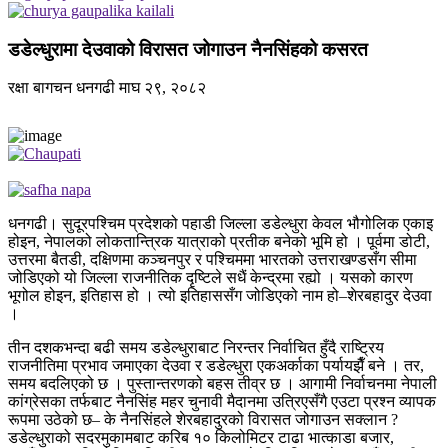
डडेल्धुरामा देउवाको विरासत जोगाउन नैनसिंहको कसरत
रक्षा बागचन
धनगढी
माघ २९, २०८२
धनगढी। सुदूरपश्चिम प्रदेशको पहाडी जिल्ला डडेल्धुरा केवल भौगोलिक एकाइ
होइन, नेपालको लोकतान्त्रिक यात्राको प्रतीक बनेको भूमि हो । पूर्वमा डोटी,
उत्तरमा बैतडी, दक्षिणमा कञ्चनपुर र पश्चिममा भारतको उत्तराखण्डसँग सीमा
जोडिएको यो जिल्ला राजनीतिक दृष्टिले सधैं केन्द्रमा रह्यो । यसको कारण
भूगोल होइन, इतिहास हो । त्यो इतिहाससँग जोडिएको नाम हो–शेरबहादुर देउवा
।
तीन दशकभन्दा बढी समय डडेल्धुराबाट निरन्तर निर्वाचित हुँदै राष्ट्रिय
राजनीतिमा प्रभाव जमाएका देउवा र डडेल्धुरा एकअर्काका पर्यायझैँ बने । तर,
समय बदलिएको छ । पुस्तान्तरणको बहस तीव्र छ । आगामी निर्वाचनमा नेपाली
कांग्रेसका तर्फबाट नैनसिंह महर चुनावी मैदानमा उत्रिएसँगै एउटा प्रश्न व्यापक
रूपमा उठेको छ– के नैनसिंहले शेरबहादुरको विरासत जोगाउन सक्लान ?
डडेल्धुराको सदरमुकामबाट करिब १० किलोमिटर टाढा भात्काडा बजार,