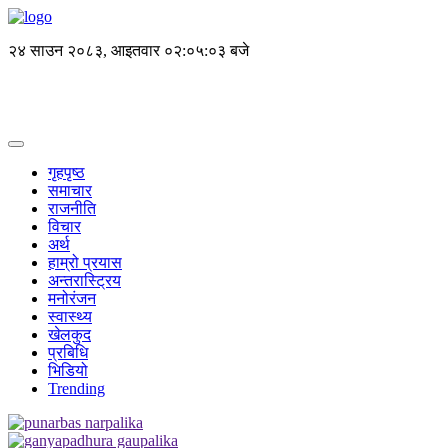
२४ साउन २०८३, आइतवार
०२:०५:०३ बजे
गृहपृष्ठ
समाचार
राजनीति
विचार
अर्थ
हाम्रो प्रयास
अन्तरास्ट्रिय
मनोरंजन
स्वास्थ्य
खेलकुद
प्रबिधि
भिडियो
Trending