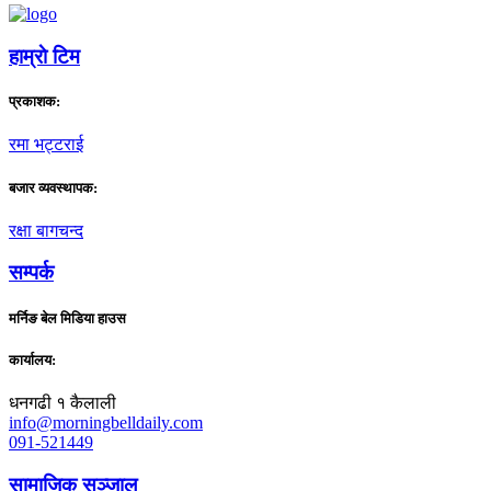
हाम्राे टिम
प्रकाशक:
रमा भट्टराई
बजार व्यवस्थापक:
रक्षा बागचन्द
सम्पर्क
मर्निङ बेल मिडिया हाउस
कार्यालय:
धनगढी १ कैलाली
info@morningbelldaily.com
091-521449
सामाजिक सञ्जाल