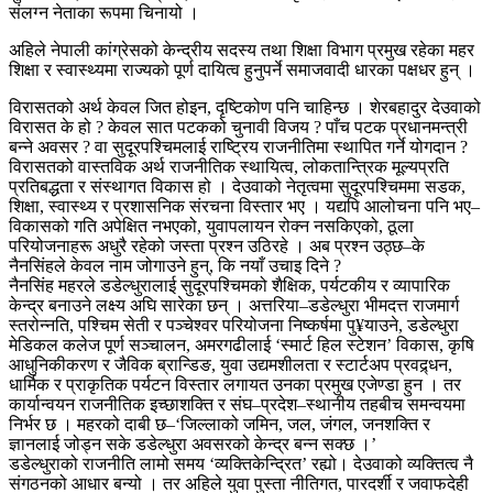
संलग्न नेताका रूपमा चिनायो ।
अहिले नेपाली कांग्रेसको केन्द्रीय सदस्य तथा शिक्षा विभाग प्रमुख रहेका महर
शिक्षा र स्वास्थ्यमा राज्यको पूर्ण दायित्व हुनुपर्ने समाजवादी धारका पक्षधर हुन् ।
विरासतको अर्थ केवल जित होइन, दृष्टिकोण पनि चाहिन्छ । शेरबहादुर देउवाको
विरासत के हो ? केवल सात पटकको चुनावी विजय ? पाँच पटक प्रधानमन्त्री
बन्ने अवसर ? वा सुदूरपश्चिमलाई राष्ट्रिय राजनीतिमा स्थापित गर्ने योगदान ?
विरासतको वास्तविक अर्थ राजनीतिक स्थायित्व, लोकतान्त्रिक मूल्यप्रति
प्रतिबद्धता र संस्थागत विकास हो । देउवाको नेतृत्वमा सुदूरपश्चिममा सडक,
शिक्षा, स्वास्थ्य र प्रशासनिक संरचना विस्तार भए । यद्यपि आलोचना पनि भए–
विकासको गति अपेक्षित नभएको, युवापलायन रोक्न नसकिएको, ठूला
परियोजनाहरू अधुरै रहेको जस्ता प्रश्न उठिरहे । अब प्रश्न उठ्छ–के
नैनसिंहले केवल नाम जोगाउने हुन्, कि नयाँ उचाइ दिने ?
नैनसिंह महरले डडेल्धुरालाई सुदूरपश्चिमको शैक्षिक, पर्यटकीय र व्यापारिक
केन्द्र बनाउने लक्ष्य अघि सारेका छन् । अत्तरिया–डडेल्धुरा भीमदत्त राजमार्ग
स्तरोन्नति, पश्चिम सेती र पञ्चेश्वर परियोजना निष्कर्षमा पु¥याउने, डडेल्धुरा
मेडिकल कलेज पूर्ण सञ्चालन, अमरगढीलाई ‘स्मार्ट हिल स्टेशन’ विकास, कृषि
आधुनिकीकरण र जैविक ब्रान्डिङ, युवा उद्यमशीलता र स्टार्टअप प्रवद्र्धन,
धार्मिक र प्राकृतिक पर्यटन विस्तार लगायत उनका प्रमुख एजेण्डा हुन । तर
कार्यान्वयन राजनीतिक इच्छाशक्ति र संघ–प्रदेश–स्थानीय तहबीच समन्वयमा
निर्भर छ । महरको दाबी छ–‘जिल्लाको जमिन, जल, जंगल, जनशक्ति र
ज्ञानलाई जोड्न सके डडेल्धुरा अवसरको केन्द्र बन्न सक्छ ।’
डडेल्धुराको राजनीति लामो समय ‘व्यक्तिकेन्द्रित’ रह्यो। देउवाको व्यक्तित्व नै
संगठनको आधार बन्यो । तर अहिले युवा पुस्ता नीतिगत, पारदर्शी र जवाफदेही