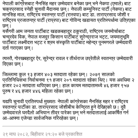
नेपाली कांग्रेसबाट नैनसिंह महर उम्मेदवार बनेका छन् भने नेकपा (एमाले) बाट
चक्रप्रसाद स्नेही चुनावी मैदानमा छन्। नेपाली कम्युनिस्ट पार्टी (नेकपा) बाट
मानसिह माल, राष्ट्रिय स्वतन्त्र पार्टी (रास्वपा) बाट डा. ताराप्रसाद जोशी र
राष्ट्रिय प्रजातन्त्र पार्टी (राप्रपा) बाट गोविन्द खडायत प्रतिस्पर्धामा उत्रिएका
छन्।
यसैगरी आम जनता पार्टीबाट खडकबहादुर ठकुराठी, राष्ट्रिय जनमोर्चाबाट
चन्द्रदेव विक, नेपाल मजदुर किसान पार्टीबाट सुरेन्द्रराज भट्ट, जयमातृभूमि
पार्टीबाट लक्ष्मीदत्त भट्ट र श्रम संस्कृति पार्टीबाट महेन्द्र पुनमगरले उम्मेदवारी
दर्ता गराएका छन्।
त्यस्तै, गोरखबहादुर ऐर, सुरेन्द्र रावल र तीर्थराज उप्रेतीले स्वतन्त्र उम्मेदवारी
दिएका छन्।
जिल्लामा कुल ९३ हजार ४०३ मतदाता रहेका छन्। २०७९ सालको
प्रतिनिधिसभा निर्वाचनमा ९१ हजार २०१ मतदाता रहेका थिए। यस अवधिमा २
हजार २०२ मतदाता थपिएका छन्। हाल कायम मतदातामध्ये ४६ हजार ९५७
पुरुष र ४६ हजार ४४६ महिला रहेका छन्।
यद्यपि चुनावी प्रतिस्पर्धा मुख्यतः नेपाली कांग्रेसका नैनसिंह महर र राष्ट्रिय
स्वतन्त्र पार्टीका डा. ताराप्रसाद जोशीबीच केन्द्रित हुने देखिएको छ। दुवै
उम्मेदवारले घरदैलो अभियान तीव्र पारेका छन् भने मतदातालाई आकर्षित गर्न
आ–आफ्ना एजेन्डा सार्वजनिक गरिरहेका छन्।
२९ माघ २०८२, बिहीवार २१:२० बजे प्रकाशित