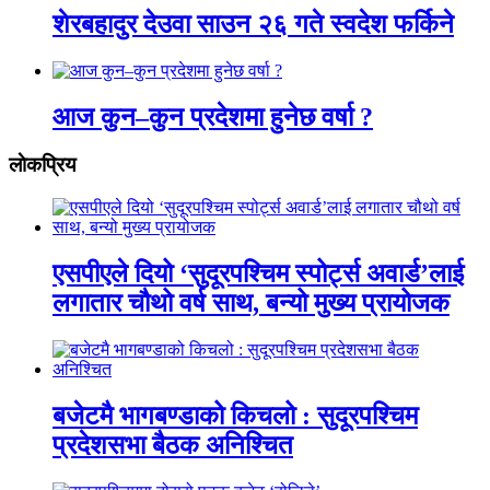
शेरबहादुर देउवा साउन २६ गते स्वदेश फर्किने
आज कुन–कुन प्रदेशमा हुनेछ वर्षा ?
लाेकप्रिय
एसपीएले दियो ‘सुदूरपश्चिम स्पोर्ट्स अवार्ड’लाई
लगातार चौथो वर्ष साथ, बन्यो मुख्य प्रायोजक
बजेटमै भागबण्डाको किचलो : सुदूरपश्चिम
प्रदेशसभा बैठक अनिश्चित