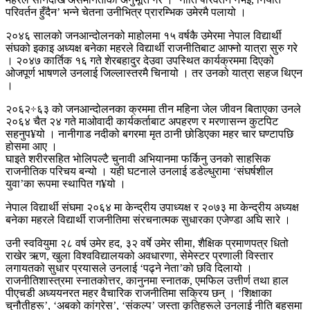
परिवर्तन हुँदैन’ भन्ने चेतना उनीभित्र प्रारम्भिक उमेरमै पलायो ।
२०४६ सालको जनआन्दोलनको माहोलमा १५ वर्षकै उमेरमा नेपाल विद्यार्थी
संघको इकाइ अध्यक्ष बनेका महरले विद्यार्थी राजनीतिबाट आफ्नो यात्रा सुरु गरे
। २०४७ कार्तिक १६ गते शेरबहादुर देउवा उपस्थित कार्यक्रममा दिएको
ओजपूर्ण भाषणले उनलाई जिल्लास्तरमै चिनायो । तर उनको यात्रा सहज थिएन
।
२०६२÷६३ को जनआन्दोलनका क्रममा तीन महिना जेल जीवन बिताएका उनले
२०६४ चैत २४ गते माओवादी कार्यकर्ताबाट अपहरण र मरणासन्न कुटपिट
सहनुप¥यो । नानीगाड नदीको बगरमा मृत ठानी छोडिएका महर चार घण्टापछि
होसमा आए ।
घाइते शरीरसहित भोलिपल्टै चुनावी अभियानमा फर्किनु उनको साहसिक
राजनीतिक परिचय बन्यो । यही घटनाले उनलाई डडेल्धुरामा ‘संघर्षशील
युवा’का रूपमा स्थापित ग¥यो ।
नेपाल विद्यार्थी संघमा २०६४ मा केन्द्रीय उपाध्यक्ष र २०७३ मा केन्द्रीय अध्यक्ष
बनेका महरले विद्यार्थी राजनीतिमा संरचनात्मक सुधारका एजेण्डा अघि सारे ।
उनी स्ववियुमा २८ वर्ष उमेर हद, ३२ वर्षे उमेर सीमा, शैक्षिक प्रमाणपत्र धितो
राखेर ऋण, खुला विश्वविद्यालयको अवधारणा, सेमेस्टर प्रणाली विस्तार
लगायतको सुधार प्रयासले उनलाई ‘पढ्ने नेता’को छवि दिलायो ।
राजनीतिशास्त्रमा स्नातकोत्तर, कानुनमा स्नातक, एमफिल उत्तीर्ण तथा हाल
पीएचडी अध्ययनरत महर वैचारिक राजनीतिमा सक्रिय छन् । ‘शिक्षाका
चुनौतीहरू’, ‘अबको कांग्रेस’, ‘संकल्प’ जस्ता कृतिहरूले उनलाई नीति बहसमा