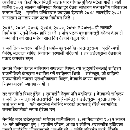
त्यहाँबाट १२ किलोमिटर भित्री सडक पार गरेपछि पुगिन्छ मटेला गाउँ । यही
गाउँमा २००३ सालमा जन्मिएका शेरबहादुर देउवा साधारण मध्यमवर्गीय परिवारका
सन्तान थिए । ग्रामीण परिवेशबाट उदाएका देउवाले २०४८ सालदेखि २०७९
सालसम्म लगातार सात पटक निर्वाचन जिते ।
२०४८, २०५१, २०५६, २०६४, २०७०, २०७४ र २०७९– यी सातवटै
निर्वाचनमा उनले विजय हासिल गरे । पाँच पटक प्रधानमन्त्री बनेका देउवाले
जम्मा पाँच वर्ष सात महिना सात दिन देशको नेतृत्व गरे ।
राजनीतिक व्यवस्था परिवर्तन भयो– बहुदलदेखि गणतन्त्रसम्म। प्रतिस्पर्धी
फेरिए, मतदाता थपिए, निर्वाचन प्रणाली बद्लियो । तर डडेल्धुरामा देउवाको
पकड कमजोर भएन ।
उनको विजय केवल व्यक्तिगत सफलता थिएन; त्यो सुदूरपश्चिमलाई राष्ट्रिय
राजनीतिको केन्द्रमा स्थापित गर्ने प्रक्रिया थियो । डडेल्धुरा, जो कहिल्यै
राजधानीको नजरमा प्राथमिकतामा थिएन, देउवाकै कारण बारम्बार
सिंहदरबारको ध्यानमा आयो ।
तर राजनीति स्थिर हुँदैन । समयसँगै नेतृत्व पनि बदलिन्छ । देउवाको सक्रिय
राजनीतिक यात्राको उत्तरार्धसँगै कांग्रेसभित्र र डडेल्धुरामा पुस्तान्तरणको
चर्चा सुरु भयो । यही सन्दर्भमा नैनसिंह महरको उदयलाई धेरैले स्वाभाविक
उत्तराधिकारीको रूपमा हेरेका छन् ।
नैनसिंह महर डडेल्धुराको भागेश्वर गाउँपालिका–३, लामिकाण्डेमा २०३१ साउन
१४ गते जन्मिएका हुन् । ग्रामीण जीवन, अभाव र सीमित अवसरबीच हुर्किएका
महरले सानैदेखि असमानताको अनुभूति गरे । ‘नीति परिवर्तन नभई, नियति