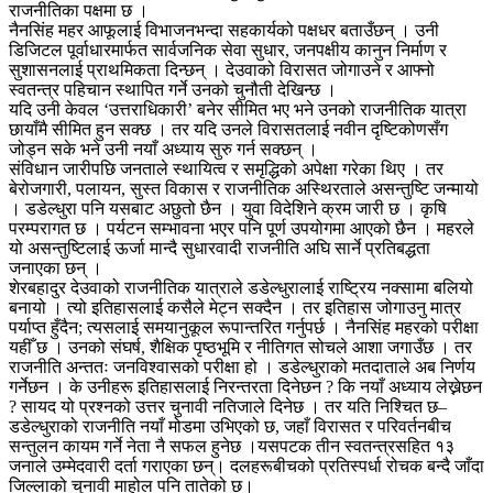
राजनीतिका पक्षमा छ ।
नैनसिंह महर आफूलाई विभाजनभन्दा सहकार्यको पक्षधर बताउँछन् । उनी
डिजिटल पूर्वाधारमार्फत सार्वजनिक सेवा सुधार, जनपक्षीय कानुन निर्माण र
सुशासनलाई प्राथमिकता दिन्छन् । देउवाको विरासत जोगाउने र आफ्नो
स्वतन्त्र पहिचान स्थापित गर्ने उनको चुनौती देखिन्छ ।
यदि उनी केवल ‘उत्तराधिकारी’ बनेर सीमित भए भने उनको राजनीतिक यात्रा
छायाँमै सीमित हुन सक्छ । तर यदि उनले विरासतलाई नवीन दृष्टिकोणसँग
जोड्न सके भने उनी नयाँ अध्याय सुरु गर्न सक्छन् ।
संविधान जारीपछि जनताले स्थायित्व र समृद्धिको अपेक्षा गरेका थिए । तर
बेरोजगारी, पलायन, सुस्त विकास र राजनीतिक अस्थिरताले असन्तुष्टि जन्मायो
। डडेल्धुरा पनि यसबाट अछुतो छैन । युवा विदेशिने क्रम जारी छ । कृषि
परम्परागत छ । पर्यटन सम्भावना भएर पनि पूर्ण उपयोगमा आएको छैन । महरले
यो असन्तुष्टिलाई ऊर्जा मान्दै सुधारवादी राजनीति अघि सार्ने प्रतिबद्धता
जनाएका छन् ।
शेरबहादुर देउवाको राजनीतिक यात्राले डडेल्धुरालाई राष्ट्रिय नक्सामा बलियो
बनायो । त्यो इतिहासलाई कसैले मेट्न सक्दैन । तर इतिहास जोगाउनु मात्र
पर्याप्त हुँदैन; त्यसलाई समयानुकूल रूपान्तरित गर्नुपर्छ । नैनसिंह महरको परीक्षा
यहीँ छ । उनको संघर्ष, शैक्षिक पृष्ठभूमि र नीतिगत सोचले आशा जगाउँछ । तर
राजनीति अन्ततः जनविश्वासको परीक्षा हो । डडेल्धुराको मतदाताले अब निर्णय
गर्नेछन । के उनीहरू इतिहासलाई निरन्तरता दिनेछन ? कि नयाँ अध्याय लेख्नेछन
? सायद यो प्रश्नको उत्तर चुनावी नतिजाले दिनेछ । तर यति निश्चित छ–
डडेल्धुराको राजनीति नयाँ मोडमा उभिएको छ, जहाँ विरासत र परिवर्तनबीच
सन्तुलन कायम गर्ने नेता नै सफल हुनेछ ।यसपटक तीन स्वतन्त्रसहित १३
जनाले उम्मेदवारी दर्ता गराएका छन्। दलहरूबीचको प्रतिस्पर्धा रोचक बन्दै जाँदा
जिल्लाको चुनावी माहोल पनि तातेको छ।