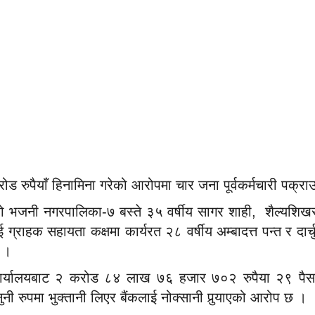
ड रुपैयाँ हिनामिना गरेको आरोपमा चार जना पूर्वकर्मचारी पक्रा
को भजनी नगरपालिका-७ बस्ते ३५ वर्षीय सागर शाही, शैल्यशिख
ई ग्राहक सहायता कक्षमा कार्यरत २८ वर्षीय अम्बादत्त पन्त र द
् ।
 कार्यालयबाट २ करोड ८४ लाख ७६ हजार ७०२ रुपैया २९ पैसा
नी रुपमा भुक्तानी लिएर बैंकलाई नोक्सानी पुर्‍याएको आरोप छ ।