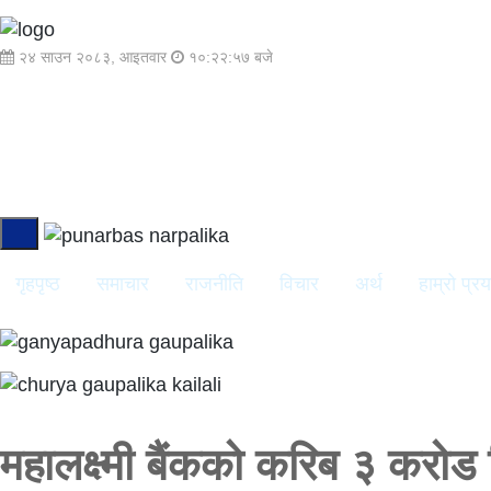
२४ साउन २०८३, आइतवार
१०:२२:५७ बजे
गृहपृष्ठ
समाचार
राजनीति
विचार
अर्थ
हाम्रो प्र
महालक्ष्मी बैंकको करिब ३ करोड 