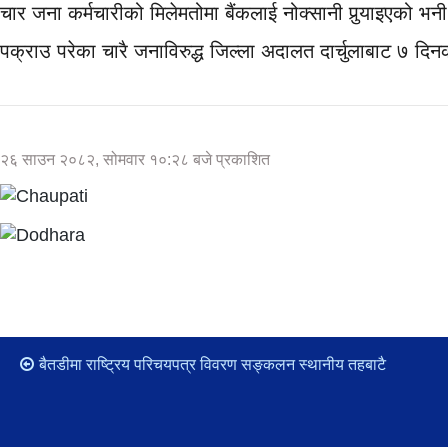
चार जना कर्मचारीको मिलेमतोमा बैंकलाई नोक्सानी पुर्‍याइएको भ
पक्राउ परेका चारै जनाविरुद्ध जिल्ला अदालत दार्चुलाबाट ७ दिन
२६ साउन २०८२, सोमवार १०:२८ बजे प्रकाशित
बैतडीमा राष्ट्रिय परिचयपत्र विवरण सङ्कलन स्थानीय तहबाटै