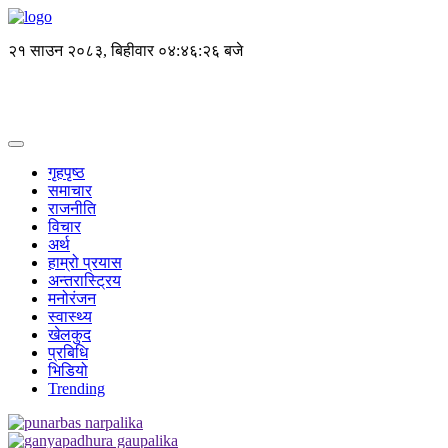
२१ साउन २०८३, बिहीवार
०४:४६:२६ बजे
गृहपृष्ठ
समाचार
राजनीति
विचार
अर्थ
हाम्रो प्रयास
अन्तरास्ट्रिय
मनोरंजन
स्वास्थ्य
खेलकुद
प्रबिधि
भिडियो
Trending