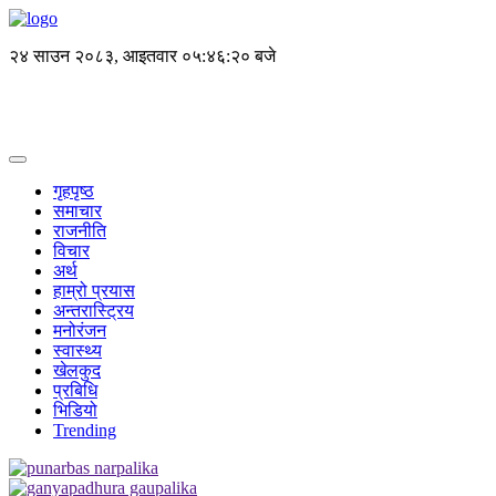
२४ साउन २०८३, आइतवार
०५:४६:२० बजे
गृहपृष्ठ
समाचार
राजनीति
विचार
अर्थ
हाम्रो प्रयास
अन्तरास्ट्रिय
मनोरंजन
स्वास्थ्य
खेलकुद
प्रबिधि
भिडियो
Trending