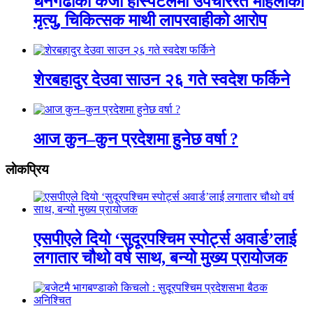
धनगढीको केजी हस्पिटलमा उपचाररत महिलाको
मृत्यु, चिकित्सक माथी लापरवाहीको आरोप
शेरबहादुर देउवा साउन २६ गते स्वदेश फर्किने
आज कुन–कुन प्रदेशमा हुनेछ वर्षा ?
लाेकप्रिय
एसपीएले दियो ‘सुदूरपश्चिम स्पोर्ट्स अवार्ड’लाई
लगातार चौथो वर्ष साथ, बन्यो मुख्य प्रायोजक