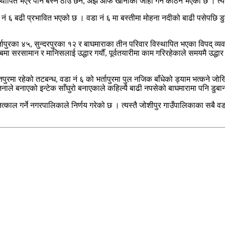
विस्थापित भएर पनि बस्ने ठाउँ छैन, अझ आफैँ खानाको जोहो गर्न कठिन भएको छ ।
६ बढी प्रभावित भएको छ । वडा नं ६ मा बस्तीमा मोहना नदीको बाढी पसेपछि डुबान
तापुरका ४५, सुन्दरपुरका १२ र बाघमाराका तीन परिवार विस्थापित भएका विपद् व्य
मा सरसामान र मानिसलाई उद्धार गर्यौँ, पूर्वतयारीमा काम गरिरहेकाले समयमै उद्धार
पुरमा रहेको तटबन्ध, वडा नं ६ को भर्तापुरमा पुल नजिक बाँधेको ड्याम भत्कने जोख
जनाले बनाएको इन्टेक साँघुरो बनाएकाले कहिल्यै बाढी नपसेको बाघमारामा पनि डुब
्काल गर्ने नगरपालिकाले निर्णय गरेको छ । त्यस्तै जोशीपुर गाउँपालिकाका सबै वड