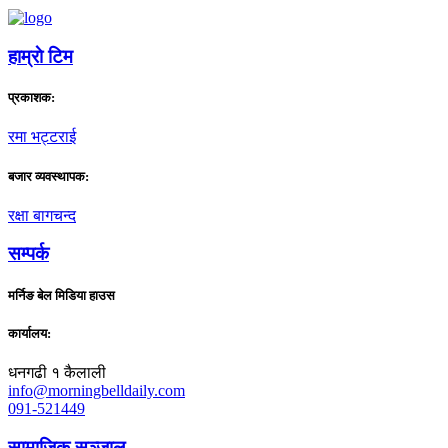
हाम्राे टिम
प्रकाशक:
रमा भट्टराई
बजार व्यवस्थापक:
रक्षा बागचन्द
सम्पर्क
मर्निङ बेल मिडिया हाउस
कार्यालय:
धनगढी १ कैलाली
info@morningbelldaily.com
091-521449
सामाजिक सञ्जाल