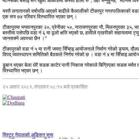
मानिसको बसाइ सँगै खुला आकाशमा कस्तो होला रु”, उहाँ भन्नुहुन्छ, “मानिस 
यस्तै लगातारको वर्षापछि आएको बाढीले कैलालीको टीकापुर नगरपालिकाको वडा नं 
एक सय ७४ परिवार विस्थापित भएका छन् ।
टीकापुरमा भगवानपुरका २०, प्रेनीका ५०, नारायणपुरका नौ, मिलनपुरका ३५, भर्
बस्तीमा पसेपछि वडा नं ६ मा ठूलो क्षति भएको छ, हामीले प्रहरीको सहायतामा ट्युब
जानसक्ने अवस्था छैन ।”
टीकापुरको वडा नं ५ मा रानी जमरा सिँचाइ आयोजनाले निर्माण गरेको ड्याम, दौलत
विपद् व्यवस्थापन समितिको बैठकले निर्णय गरेको छ । वडा नं ४ मा सिँचाइ आयो
डुबान भएका बेला धेरै सडक काटेर पानी निकास गरेकाले बिग्रिएका सडक मर्मत तत
विस्थापित भएका छन् ।
२५ असार २०८१, मंगलवार ०८:१५ बजे प्रकाशित
मिस्टर नेपालको अडिसन सुरू