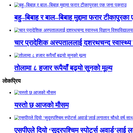
बहु–बिबाह र बाल–बिबाह मुद्दामा फरार टीकापुरक
चार प्रादेशिक अस्पताललाई दशरथचन्द स्वास्थ्य व
तोलामा ८ हजार रूपैयाँ बढ्यो सुनको मूल्य
लाेकप्रिय
यस्तो छ आजको मौसम
एसपीएले दियो ‘सुदूरपश्चिम स्पोर्ट्स अवार्ड’लाई 