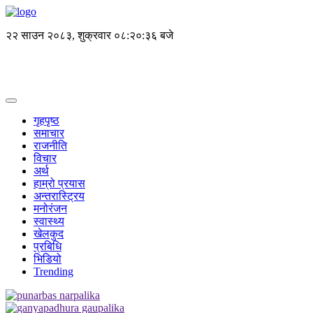
२२ साउन २०८३, शुक्रवार
०८:२०:३६ बजे
गृहपृष्ठ
समाचार
राजनीति
विचार
अर्थ
हाम्रो प्रयास
अन्तरास्ट्रिय
मनोरंजन
स्वास्थ्य
खेलकुद
प्रबिधि
भिडियो
Trending