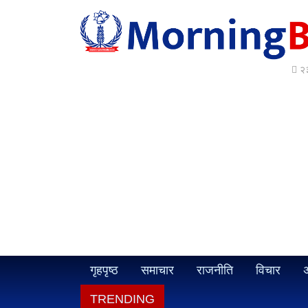
२३
गृहपृष्ठ
समाचार
राजनीति
विचार
अ
TRENDING