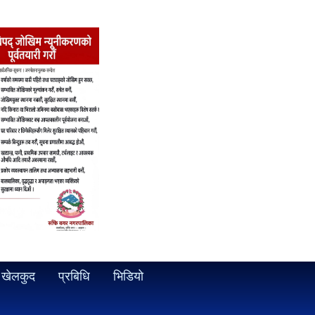
खेलकुद
प्रबिधि
भिडियो