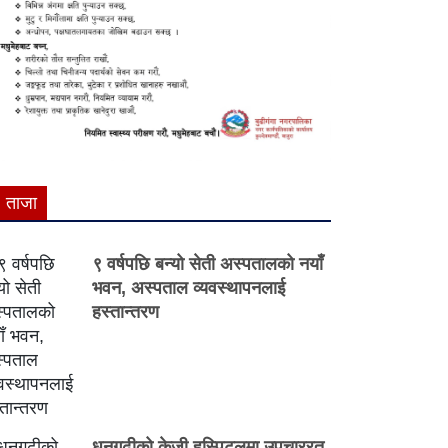
ताजा
९ वर्षपछि बन्यो सेती अस्पतालको नयाँ
भवन, अस्पताल व्यवस्थापनलाई
हस्तान्तरण
धनगढीको केजी हस्पिटलमा उपचाररत