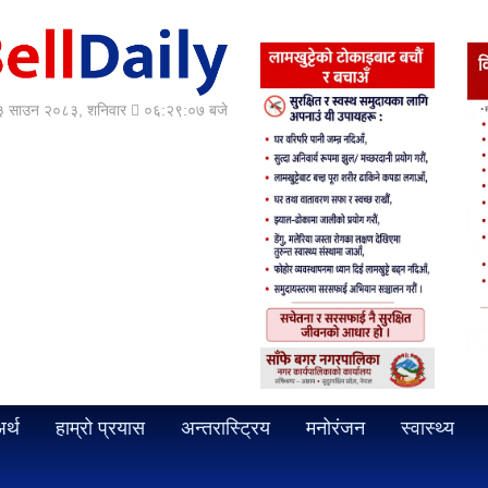
 साउन २०८३, शनिवार
०६:२९:०९ बजे
र्थ
हाम्रो प्रयास
अन्तरास्ट्रिय
मनोरंजन
स्वास्थ्य