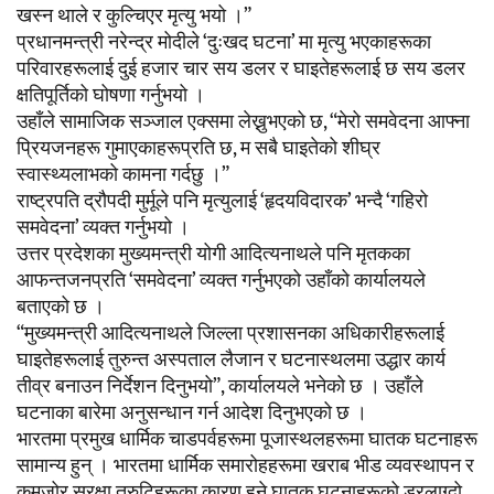
खस्न थाले र कुल्चिएर मृत्यु भयो ।”
प्रधानमन्त्री नरेन्द्र मोदीले ‘दुःखद घटना’ मा मृत्यु भएकाहरूका
परिवारहरूलाई दुई हजार चार सय डलर र घाइतेहरूलाई छ सय डलर
क्षतिपूर्तिको घोषणा गर्नुभयो ।
उहाँले सामाजिक सञ्जाल एक्समा लेख्नुभएको छ, “मेरो समवेदना आफ्ना
प्रियजनहरू गुमाएकाहरूप्रति छ, म सबै घाइतेको शीघ्र
स्वास्थ्यलाभको कामना गर्दछु ।”
राष्ट्रपति द्रौपदी मुर्मूले पनि मृत्युलाई ‘हृदयविदारक’ भन्दै ‘गहिरो
समवेदना’ व्यक्त गर्नुभयो ।
उत्तर प्रदेशका मुख्यमन्त्री योगी आदित्यनाथले पनि मृतकका
आफन्तजनप्रति ‘समवेदना’ व्यक्त गर्नुभएको उहाँको कार्यालयले
बताएको छ ।
“मुख्यमन्त्री आदित्यनाथले जिल्ला प्रशासनका अधिकारीहरूलाई
घाइतेहरूलाई तुरुन्त अस्पताल लैजान र घटनास्थलमा उद्धार कार्य
तीव्र बनाउन निर्देशन दिनुभयो”, कार्यालयले भनेको छ । उहाँले
घटनाका बारेमा अनुसन्धान गर्न आदेश दिनुभएको छ ।
भारतमा प्रमुख धार्मिक चाडपर्वहरूमा पूजास्थलहरूमा घातक घटनाहरू
सामान्य हुन् । भारतमा धार्मिक समारोहहरूमा खराब भीड व्यवस्थापन र
कमजोर सुरक्षा त्रुटिहरूका कारण हुने घातक घटनाहरूको डरलाग्दो