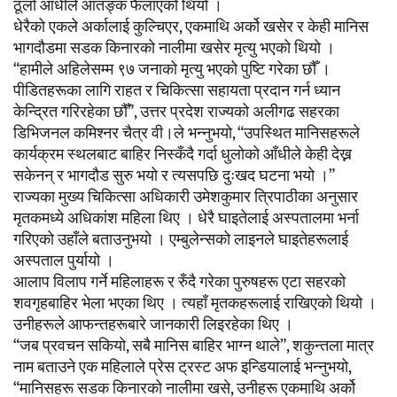
ठूलो आँधीले आतङ्क फैलाएको थियो ।
धेरैको एकले अर्कालाई कुल्चिएर, एकमाथि अर्को खसेर र केही मानिस
भागदौडमा सडक किनारको नालीमा खसेर मृत्यु भएको थियो ।
“हामीले अहिलेसम्म ९७ जनाको मृत्यु भएको पुष्टि गरेका छौँ ।
पीडितहरूका लागि राहत र चिकित्सा सहायता प्रदान गर्न ध्यान
केन्द्रित गरिरहेका छौँ”, उत्तर प्रदेश राज्यको अलीगढ सहरका
डिभिजनल कमिश्नर चैत्र वी।ले भन्नुभयो, “उपस्थित मानिसहरूले
कार्यक्रम स्थलबाट बाहिर निस्कँदै गर्दा धुलोको आँधीले केही देख्न
सकेनन् र भागदौड सुरु भयो र त्यसपछि दुःखद घटना भयो ।”
राज्यका मुख्य चिकित्सा अधिकारी उमेशकुमार त्रिपाठीका अनुसार
मृतकमध्ये अधिकांश महिला थिए । धेरै घाइतेलाई अस्पतालमा भर्ना
गरिएको उहाँले बताउनुभयो । एम्बुलेन्सको लाइनले घाइतेहरूलाई
अस्पताल पुर्यायो ।
आलाप विलाप गर्ने महिलाहरू र रुँदै गरेका पुरुषहरू एटा सहरको
शवगृहबाहिर भेला भएका थिए । त्यहाँ मृतकहरूलाई राखिएको थियो ।
उनीहरूले आफन्तहरूबारे जानकारी लिइरहेका थिए ।
“जब प्रवचन सकियो, सबै मानिस बाहिर भाग्न थाले”, शकुन्तला मात्र
नाम बताउने एक महिलाले प्रेस ट्रस्ट अफ इन्डियालाई भन्नुभयो,
“मानिसहरू सडक किनारको नालीमा खसे, उनीहरू एकमाथि अर्को