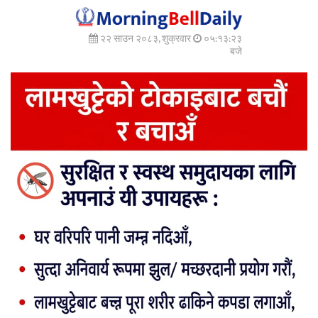
२२ साउन २०८३, शुक्रवार
०५:१३:२५
बजे