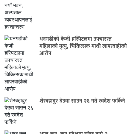
धनगढीको केजी हस्पिटलमा उपचाररत
महिलाको मृत्यु, चिकित्सक माथी लापरवाहीको
आरोप
शेरबहादुर देउवा साउन २६ गते स्वदेश फर्किने
आज कुन–कुन प्रदेशमा हुनेछ वर्षा ?