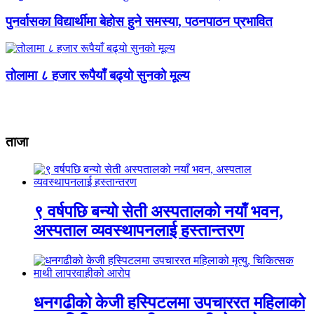
पुनर्वासका विद्यार्थीमा बेहोस हुने समस्या, पठनपाठन प्रभावित
तोलामा ८ हजार रूपैयाँ बढ्यो सुनको मूल्य
ताजा
९ वर्षपछि बन्यो सेती अस्पतालको नयाँ भवन,
अस्पताल व्यवस्थापनलाई हस्तान्तरण
धनगढीको केजी हस्पिटलमा उपचाररत महिलाको