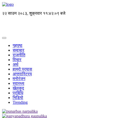
२२ साउन २०८३, शुक्रवार
११:४२:०९ बजे
गृहपृष्ठ
समाचार
राजनीति
विचार
अर्थ
हाम्रो प्रयास
अन्तरास्ट्रिय
मनोरंजन
स्वास्थ्य
खेलकुद
प्रबिधि
भिडियो
Trending