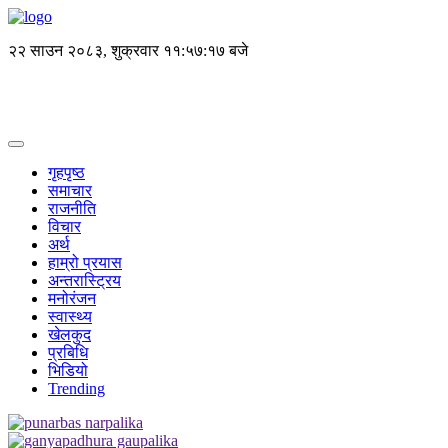
२२ साउन २०८३, शुक्रवार
११:५७:१८ बजे
गृहपृष्ठ
समाचार
राजनीति
विचार
अर्थ
हाम्रो प्रयास
अन्तरास्ट्रिय
मनोरंजन
स्वास्थ्य
खेलकुद
प्रबिधि
भिडियो
Trending