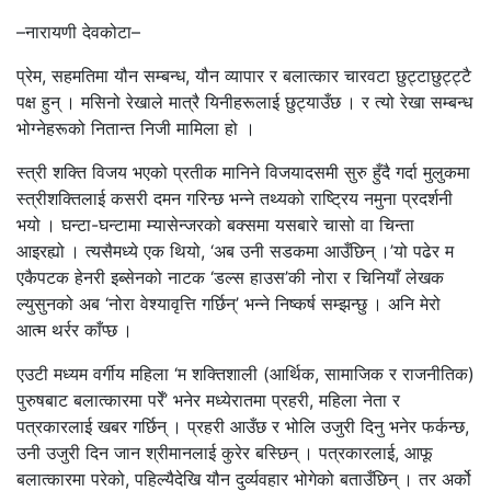
–नारायणी देवकोटा–
प्रेम, सहमतिमा यौन सम्बन्ध, यौन व्यापार र बलात्कार चारवटा छुट्टाछुट्ट्टै
पक्ष हुन् । मसिनो रेखाले मात्रै यिनीहरूलाई छुट्याउँछ । र त्यो रेखा सम्बन्ध
भोग्नेहरूको नितान्त निजी मामिला हो ।
स्त्री शक्ति विजय भएको प्रतीक मानिने विजयादसमी सुरु हुँदै गर्दा मुलुकमा
स्त्रीशक्तिलाई कसरी दमन गरिन्छ भन्ने तथ्यको राष्ट्रिय नमुना प्रदर्शनी
भयो । घन्टा-घन्टामा म्यासेन्जरको बक्समा यसबारे चासो वा चिन्ता
आइरह्यो । त्यसैमध्ये एक थियो, ‘अब उनी सडकमा आउँछिन् ।’यो पढेर म
एकैपटक हेनरी इब्सेनको नाटक ‘डल्स हाउस’की नोरा र चिनियाँ लेखक
ल्युसुनको अब ‘नोरा वेश्यावृत्ति गर्छिन्’ भन्ने निष्कर्ष सम्झन्छु । अनि मेरो
आत्म थर्रर काँप्छ ।
एउटी मध्यम वर्गीय महिला ‘म शक्तिशाली (आर्थिक, सामाजिक र राजनीतिक)
पुरुषबाट बलात्कारमा परेँ’ भनेर मध्येरातमा प्रहरी, महिला नेता र
पत्रकारलाई खबर गर्छिन् । प्रहरी आउँछ र भोलि उजुरी दिनु भनेर फर्कन्छ,
उनी उजुरी दिन जान श्रीमानलाई कुरेर बस्छिन् । पत्रकारलाई, आफू
बलात्कारमा परेको, पहिल्यैदेखि यौन दुर्व्यवहार भोगेको बताउँछिन् । तर अर्को