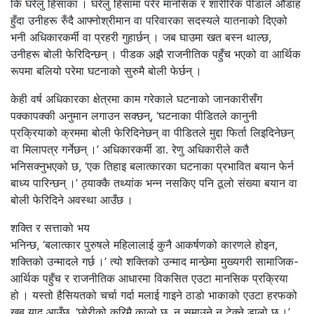
कि घरेलु हिंसाका । घरेलु हिंसामा परेर मानसिक र शारीरिक पीडाले औडाह
हुँदा उनीहरू रुँदै आफ्नोश्रीमान वा परिवारका सदस्यले यातनाको दिएको
भनी अधिकारकर्मी वा प्रहरी गुहार्छन् । जब घाउमा खत बस्न थाल्छ,
उनीहरू बोली फेरिदिन्छन् । पीडक अझै राजनीतिक पहुँच भएको वा आर्थिक
रूपमा बलियो परेमा घटनाको सुरुमै बोली फेर्छन् ।
केही वर्ष अधिकारका क्षेत्रमा काम गरेकाले घटनाको जानकारीसँग
पक्कापक्की अनुमान लगाउन सक्छन्, ‘घटनाका पीडितले कानुनी
प्रक्रियाको क्रममा बोली फेरिदिनेछन् वा पीडितले मुद्दा फिर्ता लिइदिनेछन्
वा मिलापत्र गर्नेछन् ।’ अधिकारकर्मी डा. रेणु अधिकारीले कतै
भनिसक्नुभएको छ, ‘एक तिहाइ बलात्कारका घटनाका प्रभावित बयान फेर्न
बाध्य पारिन्छन् ।’ ठ्याक्कै तथ्यांक भन्न नसकिए पनि ठूलो संख्या बयान वा
बोली फेरिदिने अवस्था आउँछ ।
शक्ति र सत्ताको भय
भनिन्छ, ‘बलात्कार पुरुषले महिलालाई कुनै आकर्षणको कारणले होइन,
शक्तिको उन्मादले गर्छ ।’ त्यो शक्तिको उन्माद मान्छेमा मुख्यगरी सामाजिक-
आर्थिक पहुँच र राजनीतिक आधारमा विकसित एउटा मानसिक प्रक्रिया
हो । यस्तो हैसियतको चर्चा गर्दा मलाई गाइने ठाडो भाकाको एउटा हरफको
खुब याद आउँछ, ‘छोरीको करिमै कालो छ, न समाउने न टेक्ने डालो छ ।’