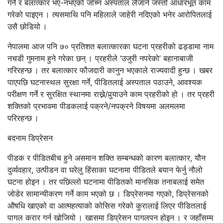
गर्ने र बलात्कार भए-नभएको जाँच्न अस्पताल लैजाने जस्तो आधारभूत काम
गरेको पाइएन । त्यसमाथि पनि महिलाले जाहेरी नदिएको भनेर आरोपितलाई
उसै छोडियो ।
नेपालमा आज पनि ७० प्रतिशत बलात्कारका घटना प्रहरीको ढड्डामा नाम
नचडी गुमनाम हुने गरेका छन् । प्रहरीले ‘उजुरी नपरेको’ बहानाबाजी
गरिरहन्छ । तर बलात्कार फौजदारी कानुन भएकाले राज्यवादी हुन्छ । खबर
पाएपछि घटनास्थल सुरक्षा गर्ने, पीडितलाई अस्पताल पठाउने, आवश्यक
परीक्षण गर्ने र सुरक्षित स्थानमा राख्ने/पुर्‍याउने काम प्रहरीको हो । तर प्रहरी
शक्तिको प्रभावमा पीडकलाई पक्रने/नपक्रने विषयमा अलमलमा
परिरहन्छ ।
बदनाम डिप्रेसन
पीडक र पीडितबीच हुने असमान शक्ति सम्बन्धको कारण बलात्कार, यौन
दुर्व्यवहार, उत्पीडन वा घरेलु हिंसाका घटनामा पीडितले बयान फेर्नु नौलो
घटना होइन । तर पछिल्लो घटनामा पीडितको मानसिक तनाबलाई समेत
जोडेर सामान्यीकरण गर्ने काम भएको छ । डिप्रेसनमा गएको, डिप्रेसनको
औषधि खाएको वा आत्महत्याको कोसिस गरेको कुरालाई लिएर पीडितलाई
पागल करार गर्न खोजियो । खासमा डिप्रेसन पागलपन होइन । र जहाँसम्म