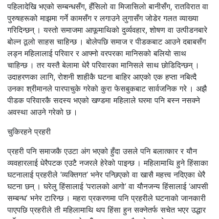
पहिलादेखि भएको सम्बन्धसँग, हँसिलो वा मिजासिलो बानीसँग, रातविरात वा
पुरुषहरूको माझमा गर्ने कामसँग र लगाउने लुगासँग जोडेर गलत व्याख्या
गरिदिन्छन् । यस्तो समाजमा आफूमाथिको दुर्व्यवहार, शोषण वा उत्पीडनबारे
बोल्न ठूलो साहस चाहिन्छ । बोलेपछि समाज र पीडकबाट आउने दबाबसँग
लड्न महिलालाई परिवार र आफ्नो वरपरका मानिसको बलियो साथ
चाहिन्छ । तर यस्तै बेलामा धेरै परिवारका मानिसले साथ छोडिदिन्छन् ।
उदाहरणका लागि, रोशनी शाहीकै घटना बाहिर आएको एक हप्ता नबित्दै
उनका श्रीमानले पारपाचुके गरेको कुरा फेसबुकबाट सार्वजनिक गरे । अझै
पीडक परिवारकै सदस्य भएको खण्डमा महिलाले घरमा पनि बस्न नसक्ने
अवस्था आउने गरेको छ ।
चुकिरहने प्रहरी
प्रहरी पनि समाजकै एउटा अंग भएको हुँदा उसले पनि बलात्कार र यौन
व्यवहारलाई धेरैपटक एउटै नजरले हेरेको पाइन्छ । महिलामाथि हुने हिंसाका
घटनालाई प्रहरीले ‘व्यक्तिगत’ भनेर पन्छिएको वा खासै महत्त्व नदिएका धेरै
घटना छन् । घरेलु हिंसालाई ‘परालको आगो’ वा यौनजन्य हिंसालाई ‘आपसी
सम्बन्ध’ भनेर टारिन्छ । महरा प्रकरणमा पनि प्रहरीले घटनाको जानकारी
पाएपछि प्रहरीले ती महिलामाथि थप हिंसा हुन सक्नेतर्फ सचेत भएर उद्धार