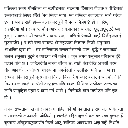
पछिल्ला समय यौनहिंसा वा उत्पीडनका घटनामा हिंसाका पीडक र पीडितको
सम्बन्धलाई लिएर धेरैले ‘मन मिल्दा माया, मन नमिल्दा बलात्कार’ भन्ने गरेका
छन् । भनाइ सही हो— बलात्कार हुने नै मन नमिलेपछि हो । प्रेम,
सहमतिमा यौन सम्बन्ध, यौन व्यापार र बलात्कार चारवटा छुट्टाछुट्ट्टै पक्ष
हुन् । समाजमा यी चारवटै सम्बन्ध छन् । मसिनो रेखाले मात्रै यिनीहरूलाई
छुट्याउँछ । र त्यो रेखा सम्बन्ध भोग्नेहरूको नितान्त निजी अनुभवमा
आधारित कुरा हो । तर मानिसहरू यसलाईआफ्नो ज्ञान, बुद्धि र समाजको
चलन अनुसार बुझ्ने र व्याख्या गर्ने गर्छन् । जुन समय अनुसार परिवर्तन हुँदै
गएको पनि छ । जहिलेदेखि मानव जीवन छ, त्यही बेलादेखि आपसी प्रेम,
यौन आकर्षण, कतिपय अवस्थामा जबर्जस्ती र उत्पीडन पनि छ । मानव
सभ्यता विकास हुने क्रममा मानिसले विस्तारै परिवार बसाउन थाल्यो, नीति-
नियम बन्न थाले, मान्छेले आफूहरूमाथि भएका विभिन्न उत्पीडन अन्त्यका
लागि सामुहिक पहल र काम गर्न थाले । तिनैमध्ये यौन उत्पीडन पनि एक
हो ।
मानव सभ्यताको लामो समयसम्म महिलाको यौनिकतालाई समाजले पवित्रता
र समाजको लज्जासँग जोडियो । त्यसैले महिलाहरूले बलात्कारका कुरालाई
चुपचाप आँसुकाघुट्कोसँग निल्दै आए, कतिपय अवस्थामा अझै यही स्थिति