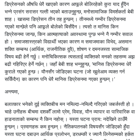
डिप्रेसनको औषधि धेरै खाएको कारण आफूले बोलिरहेको कुरा याद हुँदैन
भन्ने प्रसंग सरासर गल्ती भएको बताउनुहुन्छ, मनोसामाजिक विमर्शकर्ता बेबी
शाह । खासमा डिप्रेसन तीन तह हुन्छन् । तीनमध्ये गम्भीर डिप्रेसनमा
गएको मान्छेले पनि आफूले बोलेको बिर्सँदैन । त्यसो त मानिस किन
डिप्रेसनमा जान्छ, किन आत्महत्याको अवस्थामा पुग्छ भन्ने नै गम्भीर सवाल
हो । समाजशास्त्रको विद्यार्थी भएका कारण म समाजमाका विभेद, असमान
शक्ति सम्बन्ध (आर्थिक, राजनीतिक दुवै), शोषण र दमनजस्ता सामाजिक
विषय बढी हेर्ने गर्छु । मनोचिकित्सक त्यसलाई व्यक्तिको मनको तहसम्म अझ
बढी गहिरिएर हेर्ने गर्छन् । जहाँ बेबी शाह भन्नुहुन्छ, ‘मानिस डिप्रेसनमा धेरै
कुराले गएको हुन्छ । यौनसँग जोडिएका घटना (जो खुलेआम व्यक्त गर्न
सकिँदैन) का कारण पनि धेरै मानिस डिप्रेसनमा गएका हुन्छन् ।’
अन्त्यमा,
बलात्कार भनेको दुई व्यक्तिबीच मन नमिल्दा-नमिल्दै गरिएको जबर्जस्ती हो ।
चाहे उनीहरू बीचमा दशकौँ लामो प्रेम, विवाह, यौन व्यापार वा पारिवारिक वा
हाडनाताको सम्बन्ध नै किन नहोस् । यस्ता घटना प्राय: नदेखिने ठाउँमै
हुन्छन् । प्रमाणहरू कम हुन्छन् । नैतिकपतनको विषयसँग जोडिएको हुँदा
यस्ता घटना दबाउन आर्थिक प्रलोभन, डरधम्की र ज्यानै लिनेसम्मको हर्कत