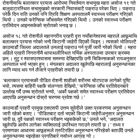
रोशनीमाथि बलात्कार प्रयास आरोपमा निवर्तमान सभामुख महरा असोज १९ गते
बालुवाटारस्थित सभामुखको सरकारी निवासबाटै पक्राउ परेका थिए । पक्राउ
परेकै दिन राति उनको पनि त्रिवि शिक्षण अस्पतालमै स्वास्थ्य परीक्षण गरिएको
थियो । उनको फरेन्सिक जाँचसमेत गरिएको थियो । उनको स्वास्थ्य परीक्षण
प्रतिवेदन आइनसकेको स्रोतको भनाइ छ ।
असोज १८ गते रोशनीले महानगरीय प्रहरी वृत्त नयाँबानेश्वरमा महराले आफूमाथि
बलात्कार प्रयास गरेको भन्दै किटानी जाहेरी दिएकी थिइन् । त्यसको भोलिपल्टै
काठमाडौं जिल्ला अदालतले उनलाई पक्राउ गर्न पुर्जी जारी गरेको थियो । महरा
अहिले प्रहरी निगरानीमै थापाथलीस्थित नर्भिक अस्पतालमा उपचार क्रममा
छन् । मुटु र श्वासप्रश्वासमा समस्या देखिएपछि उनी चिकित्सकको रायअनुसार
अस्पताल भर्ना भएका हुन् । मंगलबार अदालत खुलेपछि महरालाई अनुसन्धानका
लागि म्याद थप गर्न लैजाने प्रहरीको तयारी छ ।
‘बलात्कार प्रयासकी पीडित रोशनी शाहीको शरीरमा चोटपटक लागेको पुष्टि
भयो, त्यसमा बाहिरी पक्षकै संलग्नता देखियो,’ फरेन्सिक जाँच प्रतिवेदनबारे
उल्लेख गर्दै उच्च स्रोतले भन्यो, ‘अर्को पक्षको समेत स्वास्थ्य परीक्षण प्रतिवेदन
आएपछि अनुसन्धान दोस्रो चरणमा प्रवेश गर्छ ।’
काठमाडौं प्रहरी प्रमुख एसएसपी उत्तम सुवेदीले उक्त प्रकरणमा अनुसन्धान
जारी रहेको बताए । ‘पीडितबाट दर्ता भएको किटानी जाहेरीअनुसार अनुसन्धान
जारी छ, दुवै पक्षको स्वास्थ्य परीक्षण भइसकेको छ,’ उनले भने, ‘अदालत
खुलेपछि आरोप लागेका व्यक्तिलाई उपस्थित गराउने तयारी छ ।’ तथ्य र
प्रमाणका आधारमा आफूहरूले त्रुटिरहित अनुसन्धान गरिरहेको बताउँदै उनले
अनुसन्धानमा भइरहेका प्रगतिबारे नसोध्न आग्रह गरे ।