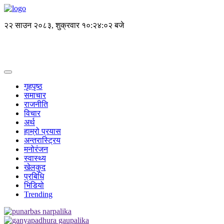
२२ साउन २०८३, शुक्रवार
१०:२४:०२ बजे
गृहपृष्ठ
समाचार
राजनीति
विचार
अर्थ
हाम्रो प्रयास
अन्तरास्ट्रिय
मनोरंजन
स्वास्थ्य
खेलकुद
प्रबिधि
भिडियो
Trending