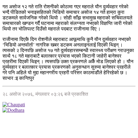
गत असोज १२ गते राति रोशनीको कोठामा गएर महराले यौन दुर्व्यवहार गरेको
भन्दै पीडितको भनाइसहितको भिडियो समाचार असोज १४ गते हाम्रा कुरा
डटकमले सार्वजनिक गरेको थियो । सोही साँझ सभामुख महराको सचिवालयले
समाचारको खण्डन गर्दै घटनामा महराको संलग्नता नभएको विज्ञप्ति जारी गरेको
थियो तर भोलिपल्ट दिउँसो महराले पदबाट राजीनामा दिए ।
राजीनामा दिएकै दिन रोशनीले महराबाट आफूमाथि कुनै यौन दुर्व्यवहार नभएको
‘भिडियो अन्तर्वार्ता’ नागरिक खबर डटकम अनलाइनलाई दिएकी थिइन् ।
त्यसको २ दिनपछि असोज १७ गते दुर्व्यवहारसम्बन्धी स्वास्थ्य परीक्षण गराउनुका
साथै १८ गते महराबाटै बलात्कार प्रयास भएको किटानी जाहेरी बानेश्वर
प्रहरीमा दिएकी थिइन् । त्यसपछि उक्त प्रकरणले अर्कै मोड लिएको हो । यौन
दुर्व्यवहार र बलात्कार प्रयास प्रकरणको अनुसन्धान सुरुमा बानेश्वर प्रहरीले
गरे पनि अहिले यो मुद्दा महानगरीय प्रहरी परिसर काठमाडौंले हेरिरहेको छ ।
साभार :इ कान्तिपुर
२८ असोज २०७६, मंगलवार ०३:२६ बजे प्रकाशित