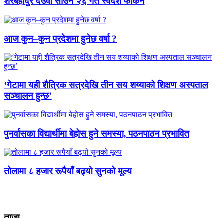
शेरबहादुर देउवा साउन २६ गते स्वदेश फर्किने
आज कुन–कुन प्रदेशमा हुनेछ वर्षा ?
‘गेटामा यही शैत्रिक सत्रदेखि तीन सय शय्याको शिक्षण अस्पताल
सञ्चालन हुन्छ’
पुनर्वासका विद्यार्थीमा बेहोस हुने समस्या, पठनपाठन प्रभावित
तोलामा ८ हजार रूपैयाँ बढ्यो सुनको मूल्य
ताजा