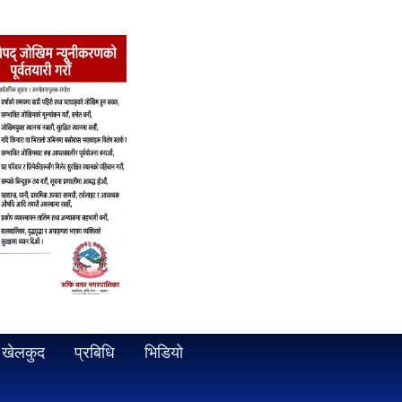
खेलकुद
प्रबिधि
भिडियो