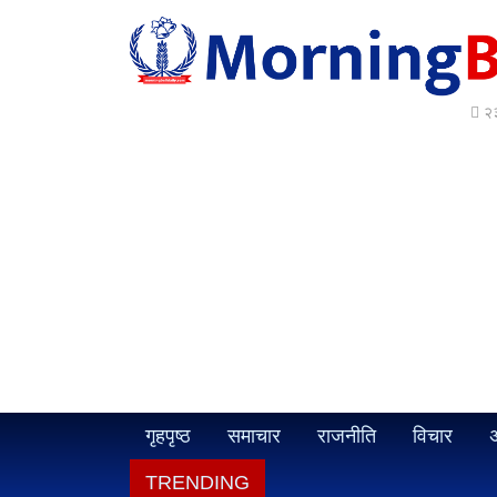
२३
गृहपृष्ठ
समाचार
राजनीति
विचार
अ
TRENDING