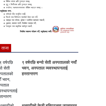
ताजा
९ वर्षपछि बन्यो सेती अस्पतालको नयाँ
भवन, अस्पताल व्यवस्थापनलाई
हस्तान्तरण
धनगढीको केजी हस्पिटलमा उपचाररत