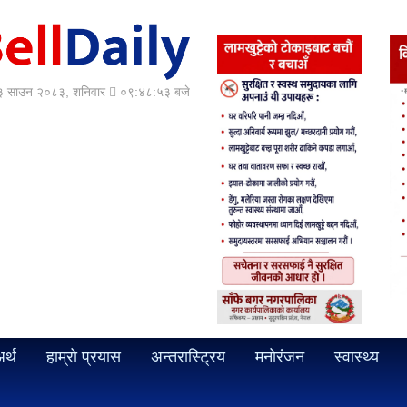
 साउन २०८३, शनिवार
०९:४८:५४ बजे
र्थ
हाम्रो प्रयास
अन्तरास्ट्रिय
मनोरंजन
स्वास्थ्य