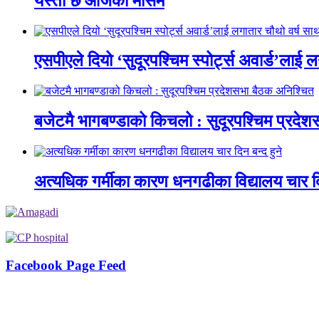
यस्तो छ आजको मौसम
एसपीएले दियो ‘सुदूरपश्चिम स्पोर्ट्स अवार्ड’लाई 
बजेटमै भागबण्डाको किचलो : सुदूरपश्चिम प्रदे
अत्यधिक गर्मीका कारण धनगढीका विद्यालय चार दि
Facebook Page Feed