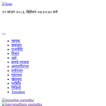
२१ साउन २०८३, बिहीवार
०७:४५:४१ बजे
गृहपृष्ठ
समाचार
राजनीति
विचार
अर्थ
हाम्रो प्रयास
अन्तरास्ट्रिय
मनोरंजन
स्वास्थ्य
खेलकुद
प्रबिधि
भिडियो
Trending