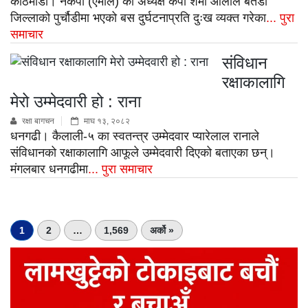
काठमाडौँ। नेकपा (एमाले) का अध्यक्ष केपी शर्मा ओलीले बैतडी
जिल्लाको पुर्चौडीमा भएको बस दुर्घटनाप्रति दुःख व्यक्त गरेका
... पुरा
समाचार
संविधान
रक्षाकालागि
मेरो उम्मेदवारी हो : राना
रक्षा बागचन
माघ १३, २०८२
धनगढी। कैलाली-५ का स्वतन्त्र उम्मेदवार प्यारेलाल रानाले
संविधानको रक्षाकालागि आफूले उम्मेदवारी दिएको बताएका छन्।
मंगलबार धनगढीमा
... पुरा समाचार
1
2
…
1,569
अर्को »