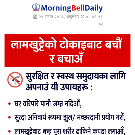
२४ साउन २०८३, आइतवार
०५:४६:२०
बजे