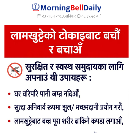
२३ साउन २०८३, शनिवार
०६:३९:२९ बजे