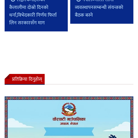
कैलालीमा दोस्रो दिनको
व्यवस्थापनसम्बन्धी संयन्त्रको
धर्ना,विभेदकारी निर्णय फिर्ता
बैठक बस्ने
लिन सरकारसँग माग
प्रतिक्रिया दिनुहोस्