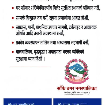
सञ्चारकर्मीहरुको
नेपाल–भारत सीमा