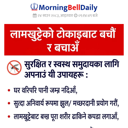
२४ साउन २०८३, आइतवार
०९:१४:५१ बजे