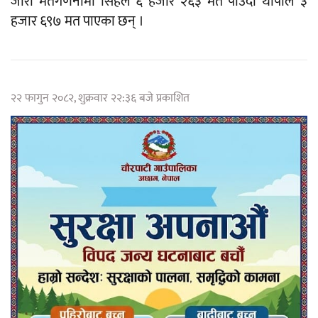
जारी मतगणनामा सिंहले ६ हजार २६३ मत पाउँदा थापाले ३
हजार ६९७ मत पाएका छन् ।
२२ फागुन २०८२, शुक्रवार २२:३६ बजे प्रकाशित