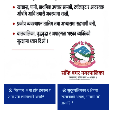
चितवन–१ मा हरि ढकाल र
सुदूरपश्चिमका ९ क्षेत्रमा
२ मा रवि लामिछाने अगाडि
रास्वपाको अग्रता, अन्यमा को
अगाडि ?