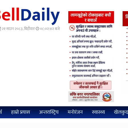
२१ साउन २०८३, बिहीवार
०८:०२:४४ बजे
्थ
हाम्रो प्रयास
अन्तरास्ट्रिय
मनोरंजन
स्वास्थ्य
खेलकुद