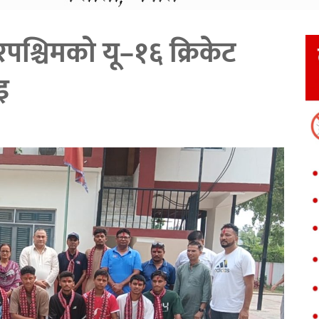
ुदूरपश्चिमको यू–१६ क्रिकेट
इ