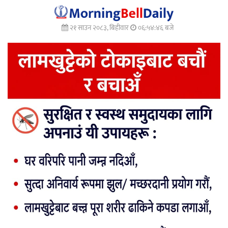
२१ साउन २०८३, बिहीवार
०६:५४:४८ बजे