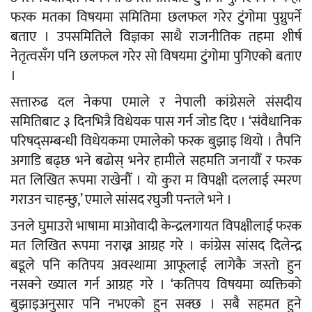
फरक मतका विषयमा समितिमा छलफल गरेर टुंगोमा पुग्नुपर्ने
बताए । उपसमितिले विज्ञका साथै राजनीतिक तहमा शीर्ष
नेतृत्वसँग पनि छलफल गरेर सो विषयमा टुंगोमा पुगिएको बताए
।
सत्तारुढ दल नेकपा एमाले र नेपाली कांग्रेसले संसदीय
समितिबाट ३ दिनभित्रै विधेयक पास गर्न जोड दिए । ‘संवैधानिक
परिषद्‌सम्बन्धी विधेयकमा एमालेको फरक बुझाइ थियो । तैपनि
अगाडि बढ्छ भने बढोस् भनेर हामीले सहमति जनायौँ र फरक
मत लिखित रूपमा राखेनौँ । यो कुरा म विपक्षी दललाई स्मरण
गराउन चाहन्छु,’ एमाले सांसद रघुजी पन्तले भने ।
उनले घुमाउरो भाषामा माओवादी केन्द्रलगायत विपक्षीलाई फरक
मत लिखित रूपमा नराख्न आग्रह गरे । कांग्रेस सांसद दिलेन्द्र
बडूले पनि कतिपय अवस्थामा आफूलाई लागेकै जस्तो हुन
नसक्ने ख्याल गर्न आग्रह गरे । ‘कतिपय विषयमा व्यक्तिको
बुझाइअनुसार पनि नभएको हुन सक्छ । सबै सहमत हुने