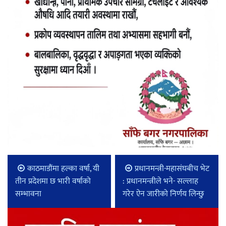
काठमाडौंमा हल्का वर्षा, यी
प्रधानमन्त्री-महासंघबीच भेट
तीन प्रदेशमा छ भारी वर्षाको
: प्रधानमन्त्रीले भने- सल्लाह
सम्भावना
गरेर ऐन जारीको निर्णय लिन्छु