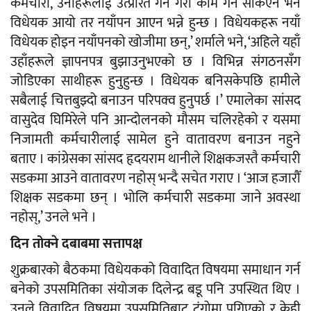
कर्मचारी, उनीहरूलाई उत्प्रेरित गर्ने गरी काम गर्न सकिएन भने
विधेयक आयो तर नयाँपन आएन भन्ने हुन्छ । विधेयकहरू नयाँ
विधेयक होइन नयाँपनको खोजीमा छन्,’ शर्माले भने, ‘अहिले यहाँ
उहाँहरूले ज्ञापनपत्र बुझाउनुभएको छ । विभिन्न संगठनसँग
जोडिएका साथीहरू हुनुहुन्छ । विधेयक बनिसकेपछि हामीले
सबैलाई चित्तबुझ्दो बनाउन परिपक्व हुनुपर्छ ।’ एमालेका सांसद
वासुदेव घिमिरेले पनि आन्दोलनको मौसम चलिरहेको र यसमा
निजामती कर्मचारीलाई सामेल हुने वातावरण बनाउन नहुने
बताए । कांग्रेसका सांसद हृदयराम थानीले शिक्षकजस्तै कर्मचारी
सडकमा आउने वातावरण नहोस् भन्दै सचेत गराए । ‘आज हजारौँ
शिक्षक सडकमा छन् । भोलि कर्मचारी सडकमा जाने अवस्था
नहोस्,’ उनले भने ।
दिन तोक्ने दबाबमा सत्तापक्ष
शुक्रबारको बैठकमा विधेयकको विवादित विषयमा समाधान गर्न
बनेको उपसमितिका संयोजक दिलेन्द्र बडू पनि उपस्थित थिए ।
उनले विवादित विषयमा उपसमितिबाट टुंगोमा पुगिएको र केही