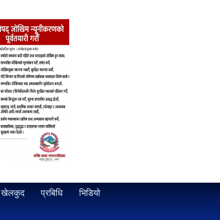
खेलकुद
प्रबिधि
भिडियो