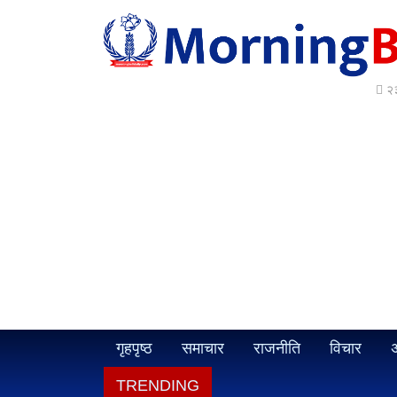
२३
गृहपृष्ठ
समाचार
राजनीति
विचार
अ
TRENDING