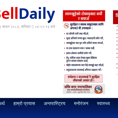
 साउन २०८३, शनिवार
०४:५२:१४ बजे
र्थ
हाम्रो प्रयास
अन्तरास्ट्रिय
मनोरंजन
स्वास्थ्य