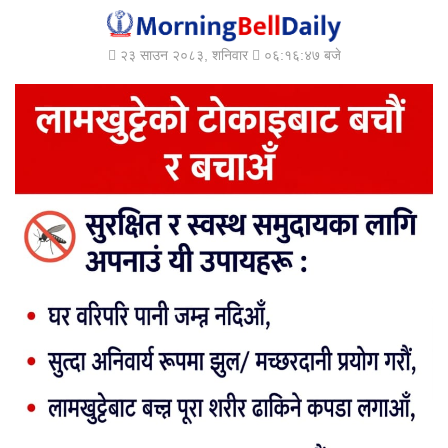
२३ साउन २०८३, शनिवार
०६:१६:५० बजे