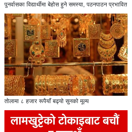
पुनर्वासका विद्यार्थीमा बेहोस हुने समस्या, पठनपाठन प्रभावित
तोलामा ८ हजार रूपैयाँ बढ्यो सुनको मूल्य