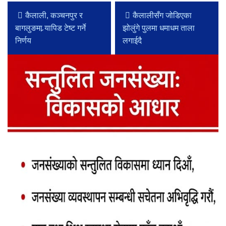
कैलाली, कञ्चनपुर र
कैलालीसँग जोडिएका
बागलुङमा र्‍यापिड टेष्ट गर्ने
झोलुंगे पुलमा धमाधम ताला
निर्णय
लगाईदै