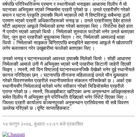
वर्षपछि परिस्थितिजन्य प्रमाण र स्थानीयको भनाइका आधारमा दिलीप नै यो
घटनाका अभियुक्त भएको निष्कर्षमा प्रहरी पुगेको छ । उनले प्रहरीसँग गरेको
बयान र घटना प्रकृति ठ्याक्कै मिल्ने भएकाले त्यो नै विष्टविरुद्ध सबैभन्दा ठूलो
प्रमाण भएको प्रहरी अधिकारीहरूको भनाइ छ । उनले प्रहरीसामु देबे्र हातले
घाँटी अठ्याएर आफूले निर्मलाको हत्या गरेको बताएका थिए । रिपोर्टमा देब्रे हात
नै प्रयोग भएको आएको थियो । निर्मलाको सुरुवाल फाटेको भनेर उनले बताएका
थिए, जुन कुरा प्रहरीको मुचुल्कामा थिएन । तर, निर्मलाकी आमालाई थाहा
थियो । निर्मलाको साइकल बिग्रिएपछि बनाइदिने बहानामा आफूले नै खोलापारि
लगेर बलात्कार गरेर उखुबारीमा फालेको बताएका थिए ।
उनको भनाइ र घटनास्थलको अवस्था ठ्याक्कै मिलेको थियो । सोही आधारमा
निर्मलाकी आमाले उनी नै अभियुक्त भएको भन्दै प्रहरीमा किटानी जाहेरी दिएकी
थिइन् । त्यस्तै, त्यो दिन विष्टलाई घटनास्थलनजिकै देखेको भनेर दुई स्थानीयले
कागज गरिदिएका छन् । घटनापछि तीनजना महिलालाई उनले यौन दुव्र्यवहार
गरेको विवरणसमेत प्रहरीले स्थानीयमार्फत संकलन गरिसकेको छ । अर्का एक
स्थानीयसँग निर्मलालाई मारेको भनेर स्वीकार गरेको भिडियोसमेत प्रहरीले
प्राप्त गरेको छ । त्यस्तै, सिआइबीबाट खटिएका अन्य अनुसन्धान अधिकृतहरूले
समेत दिलीप नै अभियुक्त हुने परिस्थिति देखिएको भनेर रिपोर्ट दिएका थिए ।
जिल्ला प्रहरी कार्यालय कञ्चनपुरको अनुसन्धान प्रतिवेदनमा यी सबै विवरण
उल्लेख गरिएको छ ।दृष्टि साप्ताहिकबाट
१४ फागुन २०७६, बुधवार ०२:४१ बजे प्रकाशित