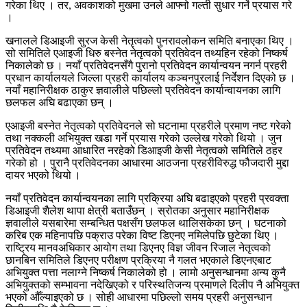
गरेका थिए । तर, अवकाशको मुखमा उनले आफ्नो गल्ती सुधार गर्ने प्रयास गरे
।
खनालले डिआइजी सुरज केसी नेतृत्वको पुनरावलोकन समिति बनाएका थिए ।
सो समितिले एआइजी धिरु बस्नेत नेतृत्वको प्रतिवेदन तथ्यहिन रहेको निष्कर्ष
निकालेको छ । नयाँ प्रतिवेदनसँगै पुरानो प्रतिवेदन कार्यान्वयन नगर्न प्रहरी
प्रधान कार्यालयले जिल्ला प्रहरी कार्यालय कञ्चनपुरलाई निर्देशन दिएको छ ।
नयाँ महानिरीक्षक ठाकुर ज्ञवालीले पछिल्लो प्रतिवेदन कार्यान्वायनका लागि
छलफल अघि बढाएका छन् ।
एआइजी बस्नेत नेतृत्वको प्रतिवेदनले सो घटनामा प्रहरीले प्रमाण नष्ट गरेको
तथा नक्कली अभियुक्त खडा गर्ने प्रयास गरेको उल्लेख गरेको थियो । जुन
प्रतिवेदन तथ्यमा आधारित नरहेको डिआइजी केसी नेतृत्वको समितिले ठहर
गरेको हो । पुरानै प्रतिवेदनका आधारमा आठजना प्रहरीविरुद्ध फौजदारी मुद्दा
दायर भएको थियो ।
नयाँ प्रतिवेदन कार्यान्वयनका लागि प्रक्रिया अघि बढाइएको प्रहरी प्रवक्ता
डिआइजी शैलेश थापा क्षेत्री बताउँछन् । स्रोतका अनुसार महानिरीक्षक
ज्ञवालीले यसबारेमा सम्बन्धित पक्षसँग छलफल थालिसकेका छन् । घटनाको
करिब एक महिनापछि पक्राउ परेका विष्ट डिएनए नमिलेपछि छुटेका थिए ।
राष्ट्रिय मानवअधिकार आयोग तथा डिएनए विज्ञ जीवन रिजाल नेतृत्वको
छानबिन समितिले डिएनए परीक्षण प्रक्रिया नै गलत भएकाले डिएनएबाट
अभियुक्त पत्ता नलाग्ने निष्कर्ष निकालेको हो । लामो अनुसन्धानमा अन्य कुनै
अभियुक्तको सम्भावना नदेखिएको र परिस्थतिजन्य प्रमाणले दिलीप नै अभियुक्त
भएको औँल्याइएको छ । सोही आधारमा पछिल्लो समय प्रहरी अनुसन्धान