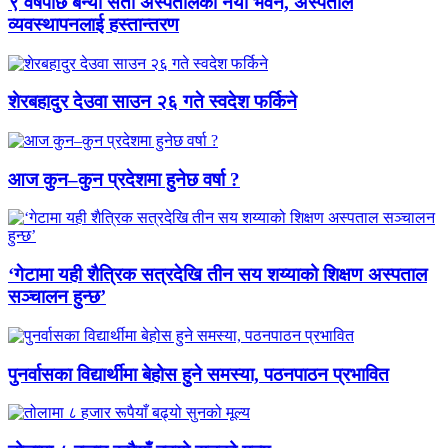
९ वर्षपछि बन्यो सेती अस्पतालको नयाँ भवन, अस्पताल
व्यवस्थापनलाई हस्तान्तरण
शेरबहादुर देउवा साउन २६ गते स्वदेश फर्किने
आज कुन–कुन प्रदेशमा हुनेछ वर्षा ?
‘गेटामा यही शैत्रिक सत्रदेखि तीन सय शय्याको शिक्षण अस्पताल
सञ्चालन हुन्छ’
पुनर्वासका विद्यार्थीमा बेहोस हुने समस्या, पठनपाठन प्रभावित