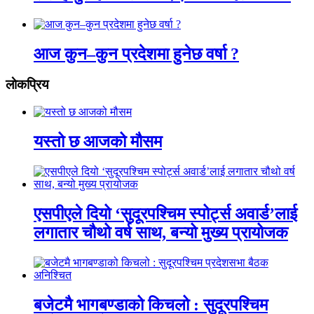
आज कुन–कुन प्रदेशमा हुनेछ वर्षा ?
लाेकप्रिय
यस्तो छ आजको मौसम
एसपीएले दियो ‘सुदूरपश्चिम स्पोर्ट्स अवार्ड’लाई
लगातार चौथो वर्ष साथ, बन्यो मुख्य प्रायोजक
बजेटमै भागबण्डाको किचलो : सुदूरपश्चिम