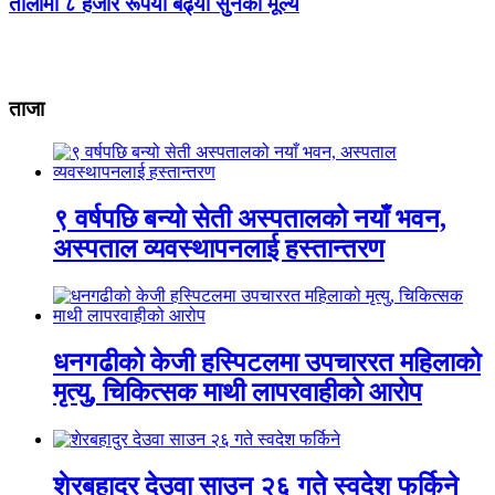
तोलामा ८ हजार रूपैयाँ बढ्यो सुनको मूल्य
ताजा
९ वर्षपछि बन्यो सेती अस्पतालको नयाँ भवन,
अस्पताल व्यवस्थापनलाई हस्तान्तरण
धनगढीको केजी हस्पिटलमा उपचाररत महिलाको
मृत्यु, चिकित्सक माथी लापरवाहीको आरोप
शेरबहादुर देउवा साउन २६ गते स्वदेश फर्किने