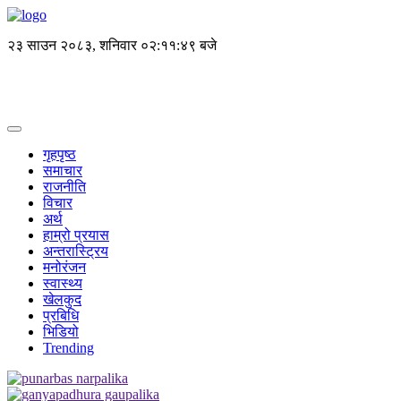
२३ साउन २०८३, शनिवार
०२:११:४९ बजे
गृहपृष्ठ
समाचार
राजनीति
विचार
अर्थ
हाम्रो प्रयास
अन्तरास्ट्रिय
मनोरंजन
स्वास्थ्य
खेलकुद
प्रबिधि
भिडियो
Trending