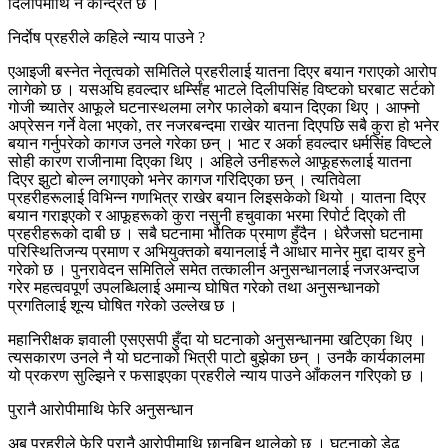
दिलीपमाथि नै केन्द्रित छ ।
निर्दाेष प्रहरीले कहिले न्याय पाउने ?
एआइजी बस्नेत नेतृत्वको समितिले प्रहरीलाई यातना दिएर बयान गराएको आरोप
लागेको छ । यसअघि हवल्दार धर्म्सिंह भाटले दिलीपसिंह विष्टको घरबाट सर्टको
गोजी च्यातेर आफूले घटनास्थलमा लगेर फालेको बयान दिएका थिए । आफ्नो
अप्रेसन गर्ने वेला भएको, तर नजरबन्दमा राखेर यातना दिएपछि सबै कुरा हो भनेर
बयान गर्नुपरेको कागज उनले गरेका छन् । भाट र अर्का हवल्दार धर्मसिंह विष्टले
सोही कारण राजीनामा दिएका थिए । अहिले उनीहरूले आफूहरूलाई यातना
दिएर झुटो बोल्न लगाएको भनेर कागज गरिदिएका छन् । त्यतिवेला
प्रहरीहरूलाई विभिन्न गणभित्र राखेर बयान लिइसकेको थियो । यातना दिएर
बयान गराइएको र आफूहरूको कुरा नसुनी हचुवाका भरमा रिपोर्ट दिएको ती
प्रहरीहरूको दाबी छ । सबै घटनामा भौतिक प्रमाण हुँदैन । धेरैजसो घटनामा
परिस्थितिजन्य प्रमाण र अभियुक्तको बयानलाई नै आधार मानेर मुद्दा दायर हुने
गरेको छ । पुनरावेदन समितिले समेत तत्कालीन अनुसन्धानलाई नजरअन्दाज
गरेर महत्ववपूर्ण उपलब्धिलाई अमान्य घोषित गरेको तथा अनुसन्धानको
प्रगतिलाई शून्य घोषित गरेको उल्लेख छ ।
महानिरीक्षक ज्ञवाली एसएसपी हुँदा यो घटनाको अनुसन्धानमा खटिएका थिए ।
त्यसकारण उनले नै यो घटनाको भित्री पाटो बुझेका छन् । उनकै कार्यकालमा
यो प्रकरण सुल्झिने र फसाइएका प्रहरीले न्याय पाउने आँकलन गरिएको छ ।
पुरानै आरोपीमाथि फेरि अनुसन्धान
अब प्रहरीले फेरि पुरानै आरोपीमाथि छानबिन थालेको छ । घटनाको डेढ