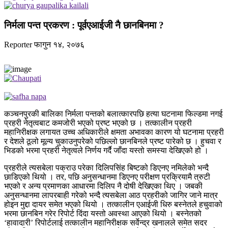
निर्मला पन्त प्रकरण : पूर्वएआईजी नै छानबिनमा ?
Reporter
फागुन १४, २०७६
कञ्चनपुरकी बालिका निर्मला पन्तको बलात्कारपछि हत्या घटनामा फिल्डमा नगई
प्रहरी नेतृत्वबाट कमजोरी भएको प्रष्ट भएको छ । तत्कालीन प्रहरी
महानिरीक्षक लगायत उच्च अधिकारीले क्षमता अभावका कारण यो घटनामा प्रहरी
र देशले ठूलो मूल्य चुकाउनुपरेको पछिल्लो छानबिनले प्रष्ट पारेको छ । हुचवा र
भिडको भरमा प्रहरी नेतृत्वले निर्णय गर्दै जाँदा यस्तो समस्या देखिएको हो ।
प्रहरीले त्यसबेला पक्राउ परेका दिलिपसिंह बिष्टको डिएनए नमिलेको भन्दै
छाडिएको थियो । तर, पछि अनुसन्धानमा डिएनए परीक्षण प्रक्रियामै त्रुटी
भएको र अन्य प्रमाणका आधारमा दिलिप नै दोषी देखिएका थिए । जबकी
अनुसन्धानमा लापरबाही गरेको भन्दै त्यसबेला आठ प्रहरीको जागिर जाने मात्र
होइन मुद्दा दायर समेत भएको थियो । तत्कालीन एआईजी धिरु बस्नेतले हचुवाको
भरमा छानबिन गरेर रिपोर्ट दिंदा यस्तो अवस्था आएको थियो । बस्नेतको
‘हावादारी’ रिपोर्टलाई तत्कालीन महानिरीक्षक सर्वेन्द्र खनालले समेत सदर