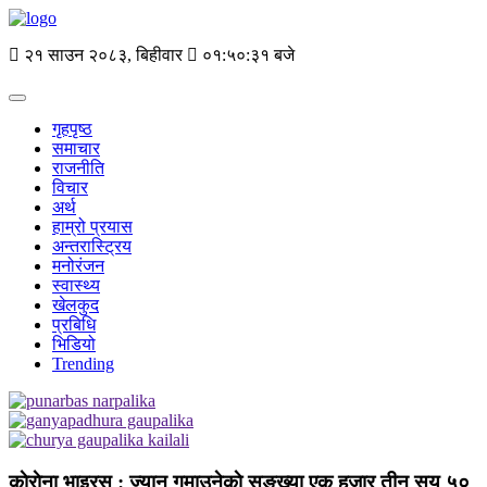
२१ साउन २०८३, बिहीवार
०१:५०:३१ बजे
गृहपृष्ठ
समाचार
राजनीति
विचार
अर्थ
हाम्रो प्रयास
अन्तरास्ट्रिय
मनोरंजन
स्वास्थ्य
खेलकुद
प्रबिधि
भिडियो
Trending
काेराेना भाइरस : ज्यान गुमाउनेकाे सङ्ख्या एक हजार तीन सय ५०