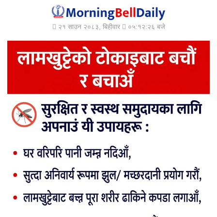
२१ साउन २०८३, बिहीवार
०५:१२:२७ बजे