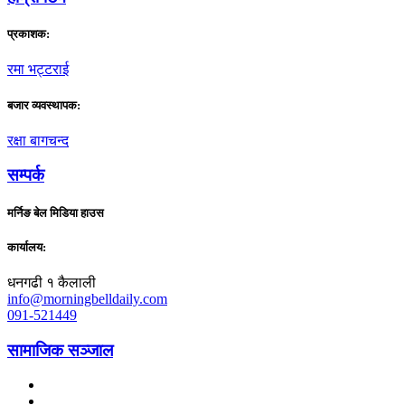
प्रकाशक:
रमा भट्टराई
बजार व्यवस्थापक:
रक्षा बागचन्द
सम्पर्क
मर्निङ बेल मिडिया हाउस
कार्यालय:
धनगढी १ कैलाली
info@morningbelldaily.com
091-521449
सामाजिक सञ्जाल