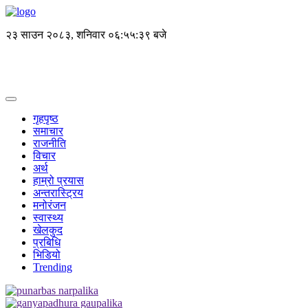
२३ साउन २०८३, शनिवार
०६:५५:३९ बजे
गृहपृष्ठ
समाचार
राजनीति
विचार
अर्थ
हाम्रो प्रयास
अन्तरास्ट्रिय
मनोरंजन
स्वास्थ्य
खेलकुद
प्रबिधि
भिडियो
Trending