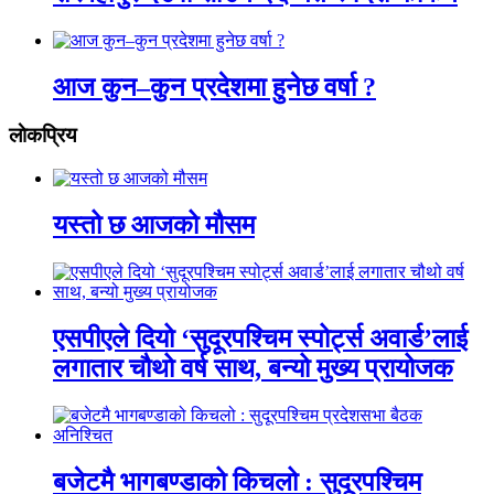
आज कुन–कुन प्रदेशमा हुनेछ वर्षा ?
लाेकप्रिय
यस्तो छ आजको मौसम
एसपीएले दियो ‘सुदूरपश्चिम स्पोर्ट्स अवार्ड’लाई
लगातार चौथो वर्ष साथ, बन्यो मुख्य प्रायोजक
बजेटमै भागबण्डाको किचलो : सुदूरपश्चिम