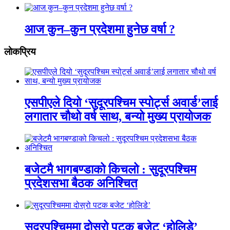
आज कुन–कुन प्रदेशमा हुनेछ वर्षा ?
लाेकप्रिय
एसपीएले दियो ‘सुदूरपश्चिम स्पोर्ट्स अवार्ड’लाई
लगातार चौथो वर्ष साथ, बन्यो मुख्य प्रायोजक
बजेटमै भागबण्डाको किचलो : सुदूरपश्चिम
प्रदेशसभा बैठक अनिश्चित
सुदूरपश्चिममा दोस्रो पटक बजेट ‘होलिडे’