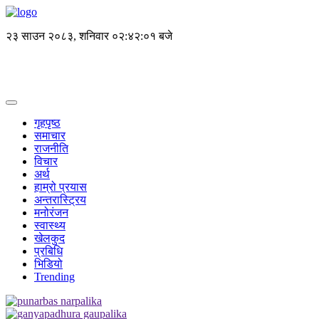
२३ साउन २०८३, शनिवार
०२:४२:०१ बजे
गृहपृष्ठ
समाचार
राजनीति
विचार
अर्थ
हाम्रो प्रयास
अन्तरास्ट्रिय
मनोरंजन
स्वास्थ्य
खेलकुद
प्रबिधि
भिडियो
Trending