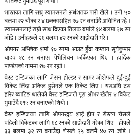
५ विकेट गुमाउँदै पूरा गर्‍यो ।
भारतका लागि सञ्जु स्यामसनले अर्धशतक पारी खेले । उनी ५०
बलमा १२ चौका र ४ छक्कासहित ९७ रन बनाउँदै अविजित रहे ।
स्यामसनलाई राम्रो साथ दिएका तिलक बर्माले १४ बलमा २७ रन
जोडे । उनीहरूले २६ बलमा ४२ रनको साझेदारी गरे ।
ओपनर अभिषेक शर्मा १० रनमा आउट हुँदा कप्तान सूर्यकुमार
यादव १८ रन बनाएर पेभेलियन फर्किएका थिए । हार्दिक
पाण्डेयको नाममा १७ रन रह्यो ।
वेस्ट इन्डिजका लागि जेसन होल्डर र सामर जोशेफले दुई-दुई
विकेट लिँदा अकिल हुसेनले एक विकेट लिए । यसअघि टस
हारेर ब्याटिङ थालेको वेस्ट इन्डिजले पूरा ओभर खेलेर ४ विकेट
गुमाउँदै १९५ रन बनाएको थियो ।
वेस्ट इन्डिजका लागि ओपनरद्वय शाई होप र रोस्टन चेसले
पहिलो विकेटका लागि ६८ रनको साझेदारी गरेका थिए । होपले
३३ बलमा ३२ रन बनाउँदा चेसले २५ बलमै ४० रन जोडे ।