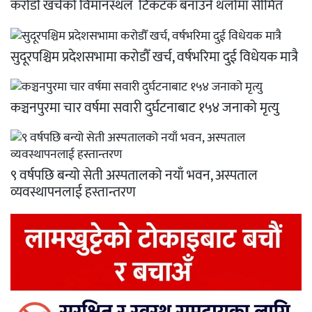
करोडौँ खर्चको विमानस्थल टिकटक बनाउने थलोमा सीमित
सुदूरपश्चिम प्रदेशसभामा करोडौँ खर्च, वर्षभरिमा दुई विधेयक मात्रै
कञ्चनपुरमा चार वर्षमा सवारी दुर्घटनाबाट १५४ जनाको मृत्यु
९ वर्षपछि बन्यो सेती अस्पतालको नयाँ भवन, अस्पताल
व्यवस्थापनलाई हस्तान्तरण