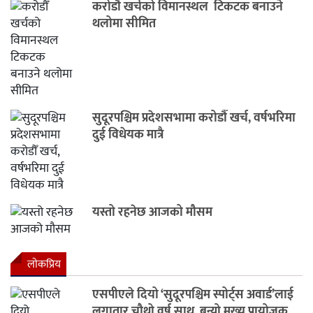
करोडौँ खर्चको विमानस्थल टिकटक बनाउने
थलोमा सीमित
सुदूरपश्चिम प्रदेशसभामा करोडौँ खर्च, वर्षभरिमा
दुई विधेयक मात्रै
यस्तो रहनेछ आजको मौसम
लाेकप्रिय
एसपीएले दियो ‘सुदूरपश्चिम स्पोर्ट्स अवार्ड’लाई
लगातार चौथो वर्ष साथ, बन्यो मुख्य प्रायोजक