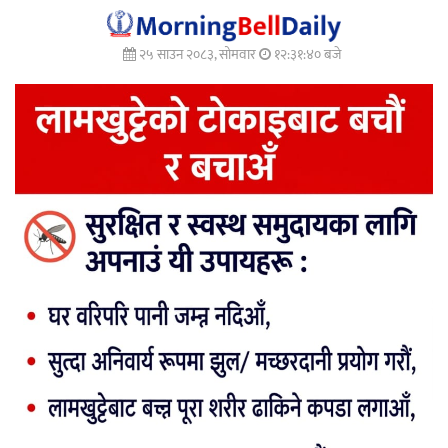
२५ साउन २०८३, सोमवार
१२:३१:४२ बजे