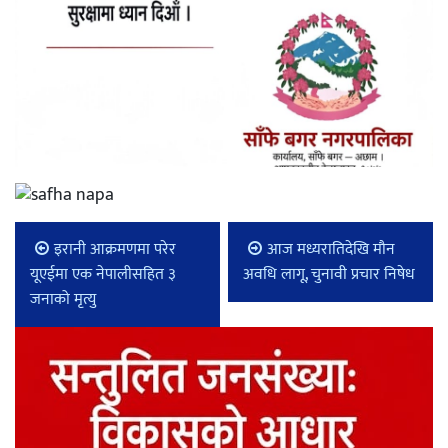
इरानी आक्रमणमा परेर
आज मध्यरातिदेखि मौन
यूएईमा एक नेपालीसहित ३
अवधि लागू, चुनावी प्रचार निषेध
जनाको मृत्यु