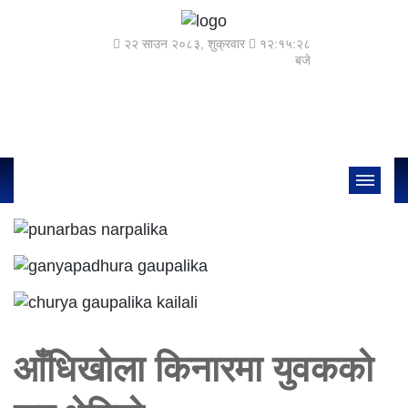
२२ साउन २०८३, शुक्रवार
१२:१५:२८
बजे
आँधिखोला किनारमा युवकको