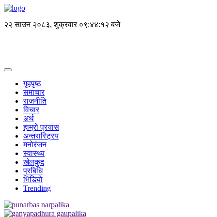
२२ साउन २०८३, शुक्रवार
०९:४४:१२ बजे
गृहपृष्ठ
समाचार
राजनीति
विचार
अर्थ
हाम्रो प्रयास
अन्तरास्ट्रिय
मनोरंजन
स्वास्थ्य
खेलकुद
प्रबिधि
भिडियो
Trending