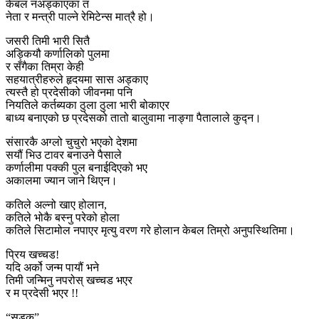
केबल नअड्काएका त
नेता र मन्त्री पाल्ने रेमिटेन्स मात्रै हो।
जसरी तिमी भारी सितै
अड्कियौ कर्णालिको पुलमा
र सँगैका तिम्रा केही
सहयात्रीहरुले हृदयमा सास अड्काए
त्यस्तै हो प्रदेसीको जीवनमा पनि
नियतिले कर्तब्यका ठुला ठुला भारी बोकाएर
बाध्य बनाएको छ प्रदेसको तातो बालुवामा नाङ्गा पैतालाले कुद्न।
संसारकै अग्लो चुचुरो भएको देशमा
सयौं भिउ टावर बनाउने पैसाले
कर्णालीमा पक्की पुल बनाईदिएको भए
अकालमा ज्यान जाने थिएन।
कतिले अल्नो खाए होलान,
कतिले भोकै बस्नु परेको होला
कतिले सिटामोल नपाएर मृत्यु वरण गरे होलान केबल तिम्रो अनुपस्थितिमा।
प्रिय खच्चड!
यदि अर्को जन्म पायौं भने
तिमी जन्मिनु नपरोस् खच्चड भएर
र म प्रदेसी भएर !!
“सडक”