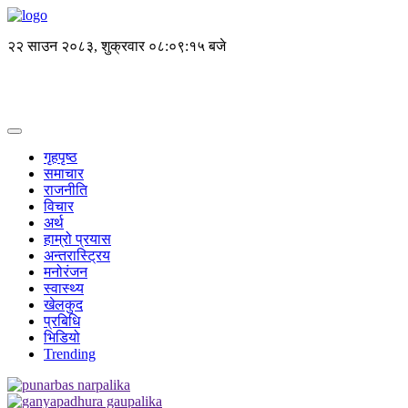
२२ साउन २०८३, शुक्रवार
०८:०९:१५ बजे
गृहपृष्ठ
समाचार
राजनीति
विचार
अर्थ
हाम्रो प्रयास
अन्तरास्ट्रिय
मनोरंजन
स्वास्थ्य
खेलकुद
प्रबिधि
भिडियो
Trending