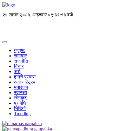
२४ साउन २०८३, आइतवार
०९:३९:१३ बजे
गृहपृष्ठ
समाचार
राजनीति
विचार
अर्थ
हाम्रो प्रयास
अन्तरास्ट्रिय
मनोरंजन
स्वास्थ्य
खेलकुद
प्रबिधि
भिडियो
Trending