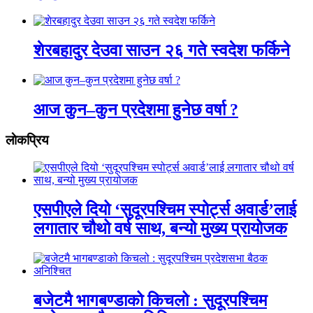
शेरबहादुर देउवा साउन २६ गते स्वदेश फर्किने
आज कुन–कुन प्रदेशमा हुनेछ वर्षा ?
लाेकप्रिय
एसपीएले दियो ‘सुदूरपश्चिम स्पोर्ट्स अवार्ड’लाई
लगातार चौथो वर्ष साथ, बन्यो मुख्य प्रायोजक
बजेटमै भागबण्डाको किचलो : सुदूरपश्चिम