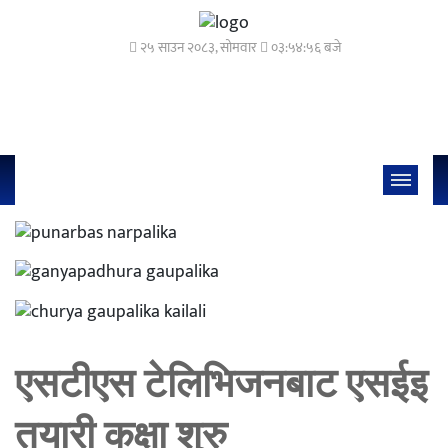
२५ साउन २०८३, सोमवार
०३:५४:५६ बजे
एसटीएस टेलिभिजनबाट एसईइ
तयारी कक्षा शुरु