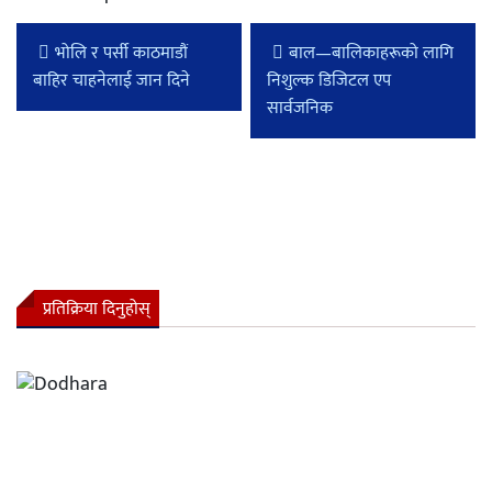
भोलि र पर्सी काठमाडौं
बाल—बालिकाहरूको लागि
बाहिर चाहनेलाई जान दिने
निशुल्क डिजिटल एप
सार्वजनिक
प्रतिक्रिया दिनुहोस्