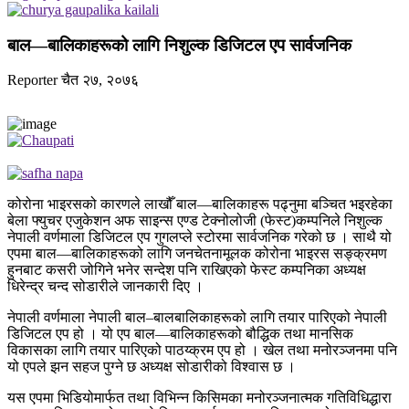
बाल—बालिकाहरूको लागि निशुल्क डिजिटल एप सार्वजनिक
Reporter
चैत २७, २०७६
कोरोना भाइरसको कारणले लाखौँ बाल—बालिकाहरू पढ्नुमा बञ्चित भइरहेका
बेला फ्युचर एजुकेशन अफ साइन्स एण्ड टेक्नोलोजी (फेस्ट)कम्पनिले निशुल्क
नेपाली वर्णमाला डिजिटल एप गुगलप्ले स्टोरमा सार्वजनिक गरेको छ । साथै यो
एपमा बाल—बालिकाहरूको लागि जनचेतनामूलक कोरोना भाइरस सङ्क्रमण
हुनबाट कसरी जोगिने भनेर सन्देश पनि राखिएको फेस्ट कम्पनिका अध्यक्ष
धिरेन्द्र चन्द सोडारीले जानकारी दिए ।
नेपाली वर्णमाला नेपाली बाल–बालबालिकाहरूको लागि तयार पारिएको नेपाली
डिजिटल एप हो । यो एप बाल—बालिकाहरूको बौद्धिक तथा मानसिक
विकासका लागि तयार पारिएको पाठय्क्रम एप हो । खेल तथा मनोरञ्जनमा पनि
यो एपले झन सहज पुग्ने छ अध्यक्ष सोडारीको विश्वास छ ।
यस एपमा भिडियोमार्फत तथा विभिन्न किसिमका मनोरञ्जनात्मक गतिविधिद्धारा