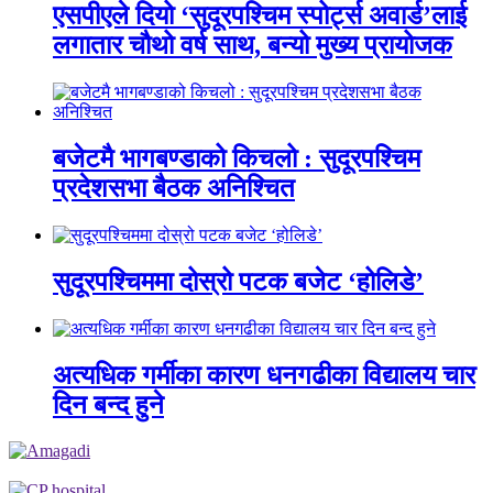
एसपीएले दियो ‘सुदूरपश्चिम स्पोर्ट्स अवार्ड’लाई
लगातार चौथो वर्ष साथ, बन्यो मुख्य प्रायोजक
बजेटमै भागबण्डाको किचलो : सुदूरपश्चिम
प्रदेशसभा बैठक अनिश्चित
सुदूरपश्चिममा दोस्रो पटक बजेट ‘होलिडे’
अत्यधिक गर्मीका कारण धनगढीका विद्यालय चार
दिन बन्द हुने