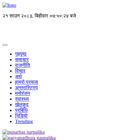
२१ साउन २०८३, बिहीवार
०७:५०:२५ बजे
गृहपृष्ठ
समाचार
राजनीति
विचार
अर्थ
हाम्रो प्रयास
अन्तरास्ट्रिय
मनोरंजन
स्वास्थ्य
खेलकुद
प्रबिधि
भिडियो
Trending