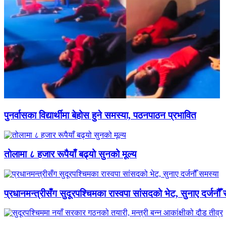
पुनर्वासका विद्यार्थीमा बेहोस हुने समस्या, पठनपाठन प्रभावित
तोलामा ८ हजार रूपैयाँ बढ्यो सुनको मूल्य
प्रधानमन्त्रीसँग सुदूरपश्चिमका रास्वपा सांसदको भेट, सुनाए दर्जनौँ