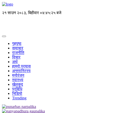
२१ साउन २०८३, बिहीवार
०४:४५:२६ बजे
गृहपृष्ठ
समाचार
राजनीति
विचार
अर्थ
हाम्रो प्रयास
अन्तरास्ट्रिय
मनोरंजन
स्वास्थ्य
खेलकुद
प्रबिधि
भिडियो
Trending