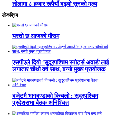
तोलामा ८ हजार रूपैयाँ बढ्यो सुनको मूल्य
लाेकप्रिय
यस्तो छ आजको मौसम
एसपीएले दियो ‘सुदूरपश्चिम स्पोर्ट्स अवार्ड’लाई
लगातार चौथो वर्ष साथ, बन्यो मुख्य प्रायोजक
बजेटमै भागबण्डाको किचलो : सुदूरपश्चिम
प्रदेशसभा बैठक अनिश्चित