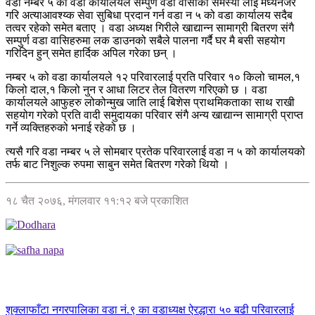
वडा नम्बर ५ को वडा कार्यालयले सम्पुर्ण वडा वासीको समस्या लाई मध्यनजर
गरि अत्याआवश्य्क सेवा सुबिधा प्रदान गर्न वडा न ५ को वडा कार्यालय सदैब
तत्वर रहेको समेत बताए । वडा अध्यक्ष गिरीले खाद्यान्न सामाग्री बितरण संगै
सम्पुर्ण वडा वासिहरुमा लक डाउनको सबैले पालना गर्दै घर मै बसी सहयोग
गरिदिन हुन् समेत हार्दिक अपिल गरेका छन् ।
नम्बर ५ को वडा कार्यालयले १२ परिवारलाई प्रति परिवार १० किलो चामल,१
किलो दाल,१ किलो नुन र आधा लिटर तेल वितरण गरिएको छ । वडा
कार्यालयले आफुहरु लोकोन्मुख जाति लाई बिशेस प्राथमिकताका साथ राखी
सहयोग गरेको प्रति वादी समुदायका परिवार संगै अन्य खाद्यान्न सामाग्री प्राप्त
गर्ने व्यक्तिहरुको भनाई रहेको छ ।
त्यसै गरि वडा नम्बर ५ ले सोमबार प्रतेक परिवारलाई वडा न ५ को कार्यालयको
तर्फ बाट निशुल्क रुपमा साबुन समेत बितरण गरेको थियो ।
१८ चैत २०७६, मंगलवार ११:१२ बजे प्रकाशित
शुक्लाफाँटा नगरपालिका वडा नं.९ का वडाध्यक्ष ऐरद्धारा ५० बढी परिवारलाई