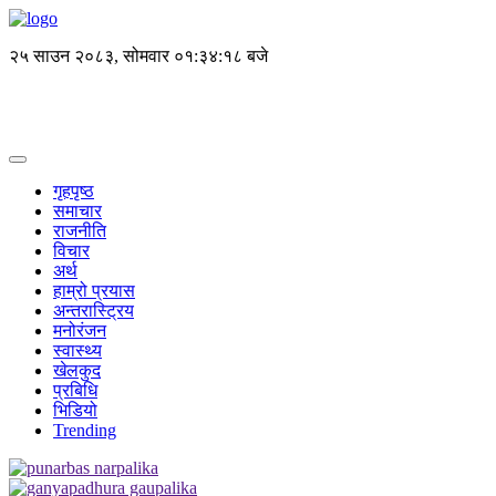
२५ साउन २०८३, सोमवार
०१:३४:१८ बजे
गृहपृष्ठ
समाचार
राजनीति
विचार
अर्थ
हाम्रो प्रयास
अन्तरास्ट्रिय
मनोरंजन
स्वास्थ्य
खेलकुद
प्रबिधि
भिडियो
Trending