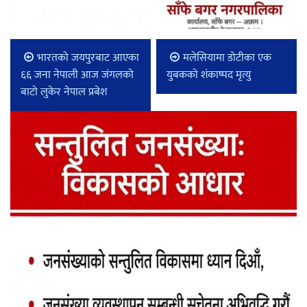
भारतको जयपुरबाट आएका
मलेसियामा डोटीका एक
६६ जना नेपाली आज जंगलको
युबकको शंकाष्पद मृत्यु
बाटो लुकेर नेपाल प्रबेश