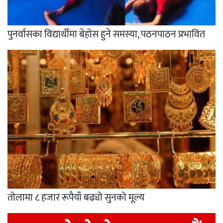
पुनर्वासका विद्यार्थीमा बेहोस हुने समस्या, पठनपाठन प्रभावित
तोलामा ८ हजार रूपैयाँ बढ्यो सुनको मूल्य