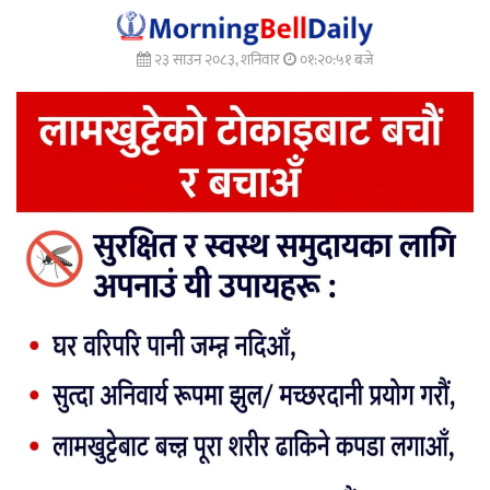
२३ साउन २०८३, शनिवार
०१:२०:५४ बजे