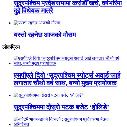
सुदूरपश्चिम प्रदेशसभामा करोडौँ खर्च, वर्षभरिमा
दुई विधेयक मात्रै
यस्तो रहनेछ आजको मौसम
लाेकप्रिय
एसपीएले दियो ‘सुदूरपश्चिम स्पोर्ट्स अवार्ड’लाई
लगातार चौथो वर्ष साथ, बन्यो मुख्य प्रायोजक
सुदूरपश्चिममा दोस्रो पटक बजेट ‘होलिडे’