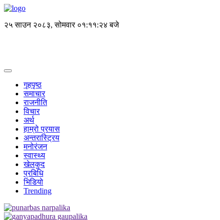
२५ साउन २०८३, सोमवार
०१:११:२४ बजे
गृहपृष्ठ
समाचार
राजनीति
विचार
अर्थ
हाम्रो प्रयास
अन्तरास्ट्रिय
मनोरंजन
स्वास्थ्य
खेलकुद
प्रबिधि
भिडियो
Trending