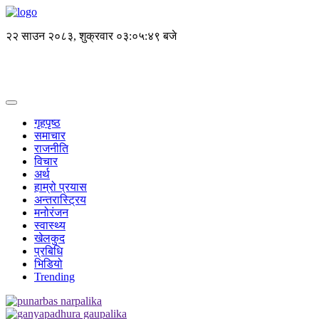
२२ साउन २०८३, शुक्रवार
०३:०५:५० बजे
गृहपृष्ठ
समाचार
राजनीति
विचार
अर्थ
हाम्रो प्रयास
अन्तरास्ट्रिय
मनोरंजन
स्वास्थ्य
खेलकुद
प्रबिधि
भिडियो
Trending