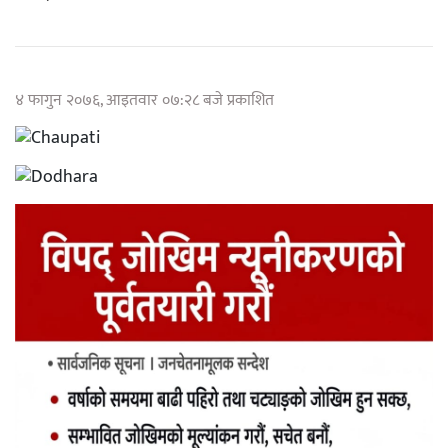
४ फागुन २०७६, आइतवार ०७:२८ बजे प्रकाशित