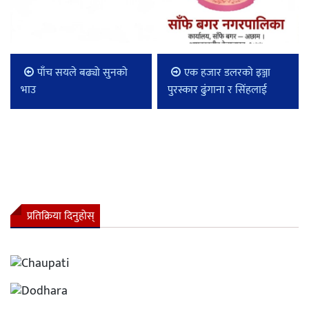
पाँच सयले बढ्यो सुनको
एक हजार डलरको इञ्जा
भाउ
पुरस्कार ढुंगाना र सिंहलाई
प्रतिक्रिया दिनुहोस्