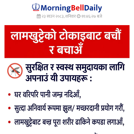
२३ साउन २०८३, शनिवार
११:४६:२८ बजे