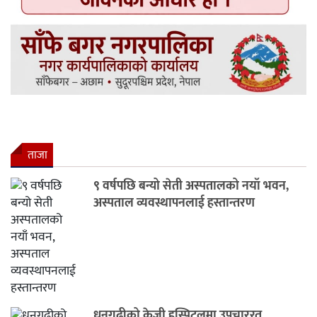
ताजा
९ वर्षपछि बन्यो सेती अस्पतालको नयाँ भवन,
अस्पताल व्यवस्थापनलाई हस्तान्तरण
धनगढीको केजी हस्पिटलमा उपचाररत