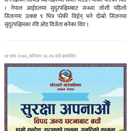
। नेपाल आईडलमा सुदुरपश्चिमबाट सन्ध्या जोशी पहिलो
सिजनमा उत्कष्ट ९ भित्र परेकी थिईन् भने दोस्रो सिजनमा
सुदुरपश्चिमका रवि ओड विजेता बनेका थिए ।
११ माघ २०७६, शनिवार ०६:२७ बजे प्रकाशित