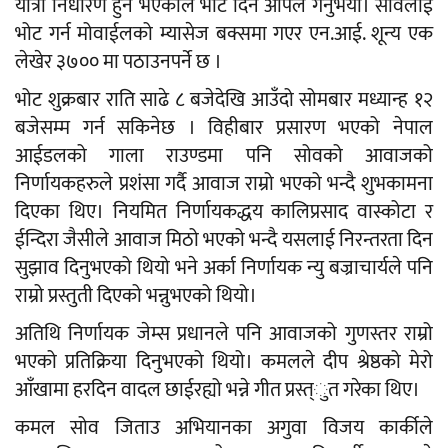
यात्रा निर्धारण हुने भएकाले भोट दिन अपिल गर्नुभयोे। सोवलाई
भोट गर्न मोवाईलको म्यासेज बक्समा गएर एन.आई. शून्य एक
लेखेर ३७०० मा पठाउनपर्ने छ ।
भोट शुक्रबार राति साढे ८ बजेदेखि आउँदो सोमबार मध्यान्ह १२
बजेसम्म गर्न सकिनेछ । विहीबार प्रसारण भएको नेपाल
आईडलको गाला राउण्डमा पनि सोवको आवाजको
निर्णायकहरुले प्रशंसा गर्दै आवाज राम्रो भएको भन्दै शुभकामना
दिएका थिए। नियमित निर्णायकद्धय कालिप्रसाद वास्कोटा र
ईन्दिरा जैसीले आवाज मिठो भएको भन्दै यसलाई निरन्तरता दिन
सुझाव दिनुभएको थियो भने अर्का निर्णायक न्यु बज्राचार्यले पनि
राम्रो प्रस्तुती दिएको भन्नुभएको थियो।
अतिथि निर्णायक जेम्स प्रधानले पनि आवाजको गुणस्तर राम्रो
भएको प्रतिक्रिया दिनुभएको थियो। कमलले दीप श्रेष्ठको मेरो
आँखामा हरदिन वादल छाईरह्यो भन्ने गीत प्रस्त्ुत गरेका थिए।
कमल सोव जिताउ अभियानका अगुवा विजय कार्कीले