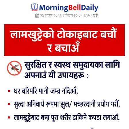
२३ साउन २०८३, शनिवार
०५:१९:० बजे