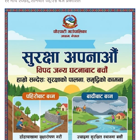
११ माघ २०७६, शनिवार ०६:२४ बजे प्रकाशित