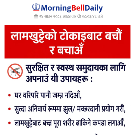
२४ साउन २०८३, आइतवार
०८:०३:५० बजे