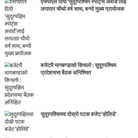
एसपीएले दियो ‘सुदूरपश्चिम स्पोर्ट्स अवार्ड’लाई
लगातार चौथो वर्ष साथ, बन्यो मुख्य प्रायोजक
बजेटमै भागबण्डाको किचलो : सुदूरपश्चिम
प्रदेशसभा बैठक अनिश्चित
सुदूरपश्चिममा दोस्रो पटक बजेट ‘होलिडे’